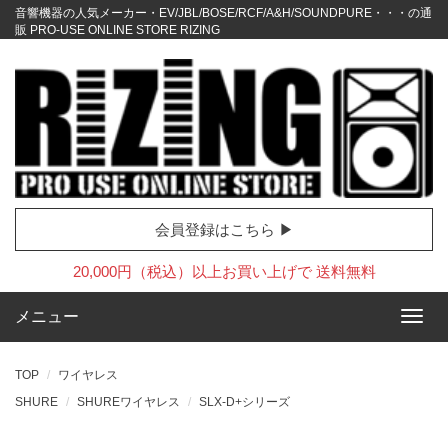
音響機器の人気メーカー・EV/JBL/BOSE/RCF/A&H/SOUNDPURE・・・の通
販 PRO-USE ONLINE STORE RIZING
会員登録はこちら ▶
20,000円（税込）以上お買い上げで 送料無料
メニュー
TOP
ワイヤレス
SHURE
SHUREワイヤレス
SLX-D+シリーズ