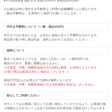
●大分信用金庫 森町支店 普通 0104413 有限会社RIZING
※お振込み時に発生する手数料はご利用の金融機関により異なります。
（振込手数料は、 お客様のご負担でお願いいたします。）
代引き手数料について（一律・税込550円）
代引きでのお支払いには、お支払い金額に応じて手数料がかかります。
商品受け取り時に商品代金、送料と合わせてお支払いください。
送料について
東北〜九州のエリアでは、1回のご注文につき、一律550円です。
商品の大きさ、数量に制限はありません。
※北海道・沖縄・各離島地域の方の送料は都度、お見積りとなります。
(大型の商品は配送出来ない場合もございます。)
税別2万円以上のお買上げで送料が無料となります。
※北海道・沖縄・各離島地域の方は送料無料の設定はございません。
安心してご利用ください
当サイトではお客様に安心してお買い物をしていただけるよう、お客様の個
人情報を入力するページは全て256bitのSSL暗号化で通信を行っております。