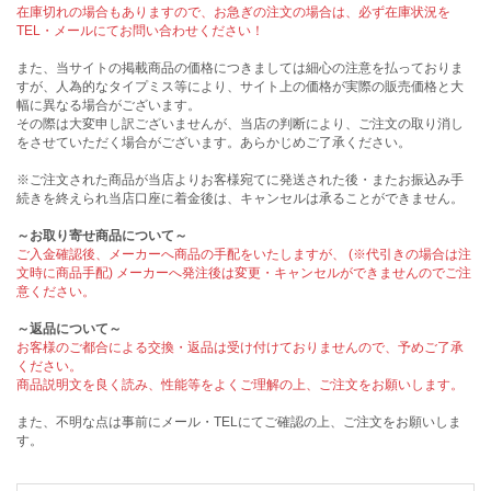
在庫切れの場合もありますので、お急ぎの注文の場合は、必ず在庫状況を
TEL・メールにてお問い合わせください！
また、当サイトの掲載商品の価格につきましては細心の注意を払っておりま
すが、人為的なタイプミス等により、サイト上の価格が実際の販売価格と大
幅に異なる場合がございます。
その際は大変申し訳ございませんが、当店の判断により、ご注文の取り消し
をさせていただく場合がございます。あらかじめご了承ください。
※ご注文された商品が当店よりお客様宛てに発送された後・またお振込み手
続きを終えられ当店口座に着金後は、キャンセルは承ることができません。
～お取り寄せ商品について～
ご入金確認後、メーカーへ商品の手配をいたしますが、 (※代引きの場合は注
文時に商品手配) メーカーへ発注後は変更・キャンセルができませんのでご注
意ください。
～返品について～
お客様のご都合による交換・返品は受け付けておりませんので、予めご了承
ください。
商品説明文を良く読み、性能等をよくご理解の上、ご注文をお願いします。
また、不明な点は事前にメール・TELにてご確認の上、ご注文をお願いしま
す。