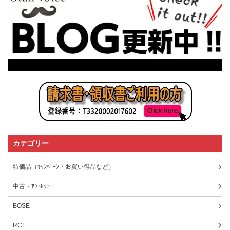
カテゴリー
特価品（ｷｬﾝﾍﾟｰﾝ・お買い得品など）
中古・ｱｳﾄﾚｯﾄ
BOSE
RCF