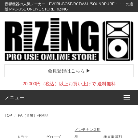
音響機器の人気メーカー・EV/JBL/BOSE/RCF/A&H/SOUNDPURE・・・の通
販 PRO-USE ONLINE STORE RIZING
会員登録はこちら ▶
20,000円（税込）以上お買い上げで 送料無料
メニュー
TOP
PA（音響）便利品
メンテナンス用
ドラテ
グローブ
品
接点復活剤