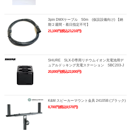
3pin DMXケーブル 50m (仮設設備向け) 【納
期２週間・着日指定不可】
21,100円(税込23,210円)
SHURE SLX-D専用リチウムイオン充電池用デ
ュアルドッキング充電ステーション SBC203-J
20,000円(税込22,000円)
K&M スピーカーマウント金具 24105B (ブラック)
8,700円(税込9,570円)