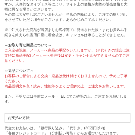
すが、人為的なタイプミス等により、サイト上の価格が実際の販売価格と大
幅に異なる場合がございます。
その際は大変申し訳ございませんが、当店の判断により、ご注文の取り消し
をさせていただく場合がございます。あらかじめご了承ください。
※ご注文された商品が当店よりお客様宛てに発送された後・またお振込み手
続きを終えられ当店口座に着金後は、キャンセルは承ることができません。
～お取り寄せ商品について～
ご入金確認後、メーカーへ商品の手配をいたしますが、 (※代引きの場合は注
文時に商品手配) メーカーへ発注後は変更・キャンセルができませんのでご注
意ください。
～返品について～
お客様のご都合による交換・返品は受け付けておりませんので、予めご了承
ください。
商品説明文を良く読み、性能等をよくご理解の上、ご注文をお願いします。
また、不明な点は事前にメール・TELにてご確認の上、ご注文をお願いしま
す。
お支払い方法
代金のお支払いは、「銀行振り込み」「代引き」(30万円以内)
「各種クレジットカード」（分割払い可能）からお選びいただけます。