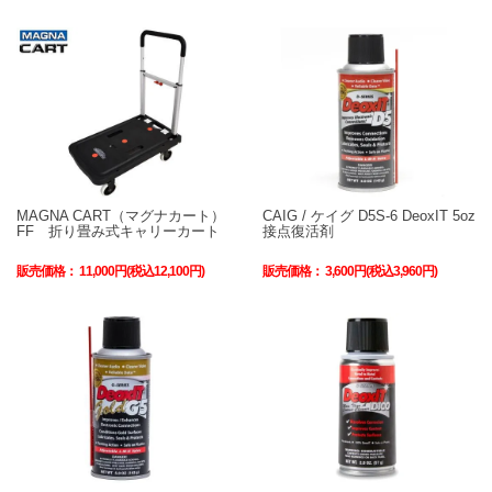
MAGNA CART（マグナカート）
CAIG / ケイグ D5S-6 DeoxIT 5oz
FF 折り畳み式キャリーカート
接点復活剤
販売価格：
11,000円(税込12,100円)
販売価格：
3,600円(税込3,960円)