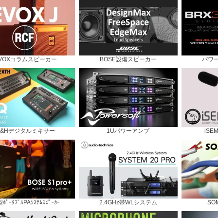
VOXコラムスピーカー
BOSE設備スピーカー
パワ
A&Hデジタルミキサー
1Uパワーアンプ
iSE
ﾎﾟｰﾀﾌﾞﾙPAｼｽﾃﾑｽﾋﾟｰｶｰ
2.4GHz帯WLシステム
SO