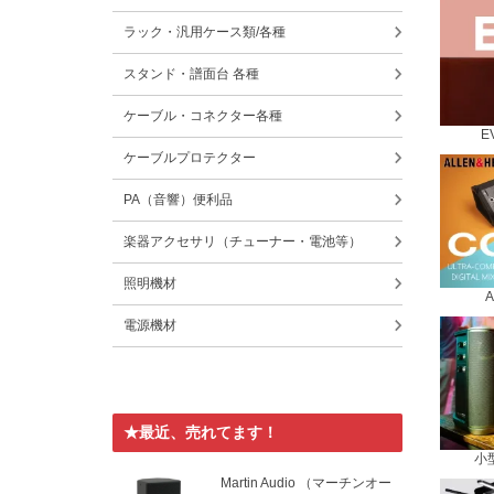
ラック・汎用ケース類/各種
スタンド・譜面台 各種
ケーブル・コネクター各種
E
ケーブルプロテクター
PA（音響）便利品
楽器アクセサリ（チューナー・電池等）
照明機材
電源機材
★最近、売れてます！
小型
Martin Audio （マーチンオー