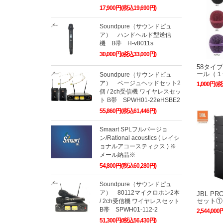
17,900円(税込19,690円)
Soundpure（サウンドピュ
ア） ハンドヘルド型送信
機 B帯 H-v8011s
30,000円(税込33,000円)
58タイ
ール（１
Soundpure（サウンドピュ
ア） ベージュヘッドセット2
1,000円(税
個 / 2ch受信機 ワイヤレスセッ
ト B帯 SPWH01-22eHSBE2
55,860円(税込61,446円)
Smaart SPLフルバージョ
ン/Rational acoustics ( レイシ
ョナルアコースティクス ) ※
メール納品※
54,800円(税込60,280円)
Soundpure（サウンドピュ
ア） 80112マイクロホン2本
JBL PR
セット①
/ 2ch受信機 ワイヤレスセット
B帯 SPWH01-112-2
2,544,000
51,300円(税込56,430円)