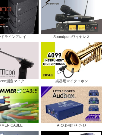
ードラインアレイ
Soundpureワイヤレス
Mcon測定マイク
楽器用マイクロホン
MMER CABLE
ARX各種ｲﾝﾀｰﾌｪｲｽ