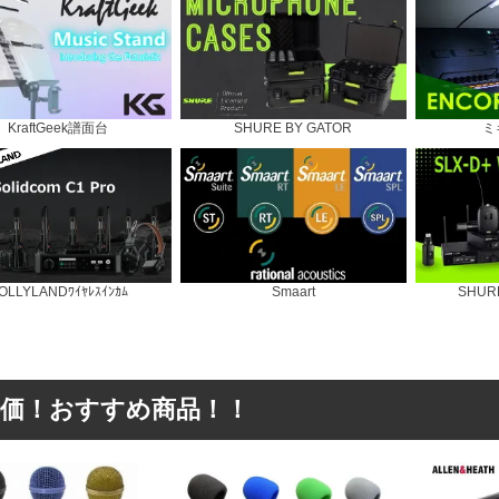
KraftGeek譜面台
SHURE BY GATOR
ミ
OLLYLANDﾜｲﾔﾚｽｲﾝｶﾑ
Smaart
SHURE
価！おすすめ商品！！