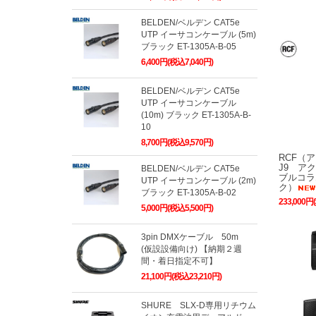
BELDEN/ベルデン CAT5e
UTP イーサコンケーブル (5m)
ブラック ET-1305A-B-05
6,400円(税込7,040円)
BELDEN/ベルデン CAT5e
UTP イーサコンケーブル
(10m) ブラック ET-1305A-B-
10
8,700円(税込9,570円)
RCF（
J9 ア
BELDEN/ベルデン CAT5e
ブルコラ
UTP イーサコンケーブル (2m)
ク）
ブラック ET-1305A-B-02
233,000円
5,000円(税込5,500円)
3pin DMXケーブル 50m
(仮設設備向け) 【納期２週
間・着日指定不可】
21,100円(税込23,210円)
SHURE SLX-D専用リチウム