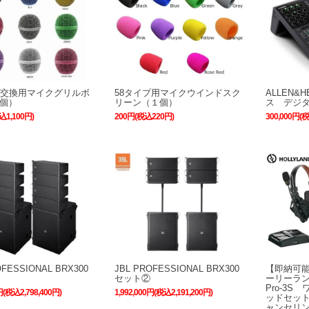
プ交換用マイクグリルボ
58タイプ用マイクウインドスク
ALLEN&
個）
リーン（１個）
ス デジタ
込1,100円)
200円(税込220円)
300,000円(
OFESSIONAL BRX300
JBL PROFESSIONAL BRX300
【即納可能
セット②
ーリーランド
Pro-3
円(税込2,798,400円)
1,992,000円(税込2,191,200円)
ッドセッ
ャンセリン