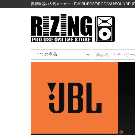
音響機器の人気メーカー・EV/JBL/BOSE/RCF/A&H/SOUNDPURE