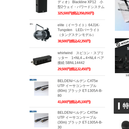
ディオ） Blackline XP12 小
型2ウェイ・パワードシステム
325,500円(税込358,050円)
elite（イーライト）64J1K-
Tungsten LEDパーライト
（タングステンモデル）
38,500円(税込42,350円)
whirlwind スピコン・スプリ
ッター 1×NL4→4×NL4 ペア
接続 SBNL14442
29,500円(税込32,450円)
H
BELDEN/ベルデン CAT5e
UTP イーサコンケーブル
(80m) ブラック ET-1305A-B-
80
41,000円(税込45,100円)
特
BELDEN/ベルデン CAT5e
UTP イーサコンケーブル
(30m) ブラック ET-1305A-B-
30