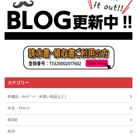
カテゴリー
特価品（ｷｬﾝﾍﾟｰﾝ・お買い得品など）
中古・ｱｳﾄﾚｯﾄ
BOSE
RCF