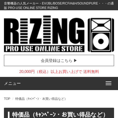
音響機器の人気メーカー・EV/JBL/BOSE/RCF/A&H/SOUNDPURE・・・の通
販 PRO-USE ONLINE STORE RIZING
会員登録はこちら ▶
20,000円（税込）以上お買い上げで 送料無料
メニュー
TOP
特価品（ｷｬﾝﾍﾟｰﾝ・お買い得品など）
特価品（ｷｬﾝﾍﾟｰﾝ・お買い得品など）