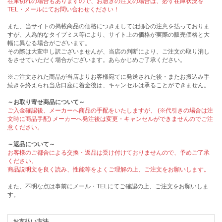
在庫切れの場合もありますので、お急ぎの注文の場合は、必ず在庫状況を
TEL・メールにてお問い合わせください！
また、当サイトの掲載商品の価格につきましては細心の注意を払っておりま
すが、人為的なタイプミス等により、サイト上の価格が実際の販売価格と大
幅に異なる場合がございます。
その際は大変申し訳ございませんが、当店の判断により、ご注文の取り消し
をさせていただく場合がございます。あらかじめご了承ください。
※ご注文された商品が当店よりお客様宛てに発送された後・またお振込み手
続きを終えられ当店口座に着金後は、キャンセルは承ることができません。
～お取り寄せ商品について～
ご入金確認後、メーカーへ商品の手配をいたしますが、 (※代引きの場合は注
文時に商品手配) メーカーへ発注後は変更・キャンセルができませんのでご注
意ください。
～返品について～
お客様のご都合による交換・返品は受け付けておりませんので、予めご了承
ください。
商品説明文を良く読み、性能等をよくご理解の上、ご注文をお願いします。
また、不明な点は事前にメール・TELにてご確認の上、ご注文をお願いしま
す。
お支払い方法