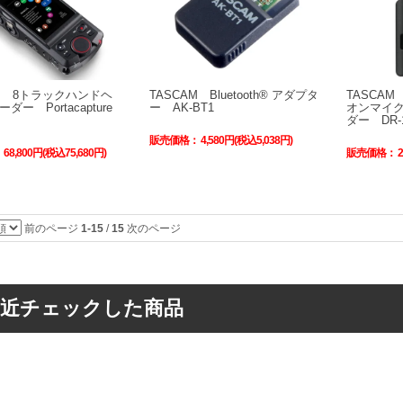
AM 8トラックハンドヘ
TASCAM Bluetooth® アダプタ
TASCA
ー Portacapture
ー AK-BT1
オンマイク
ダー DR-
販売価格：
4,580円(税込5,038円)
：
68,800円(税込75,680円)
販売価格：
前のページ
1-15
/
15
次のページ
最近チェックした商品