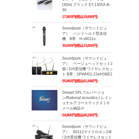
(30m) ブラック ET-1305A-B-
30
17,900円(税込19,690円)
Soundpure（サウンドピュ
ア） ハンドヘルド型送信
機 B帯 H-v8011s
30,000円(税込33,000円)
Soundpure（サウンドピュ
ア） ベージュヘッドセット2
個 / 2ch受信機 ワイヤレスセッ
ト B帯 SPWH01-22eHSBE2
55,860円(税込61,446円)
Smaart SPLフルバージョ
ン/Rational acoustics ( レイシ
ョナルアコースティクス ) ※
メール納品※
54,800円(税込60,280円)
Soundpure（サウンドピュ
ア） 80112マイクロホン2本
/ 2ch受信機 ワイヤレスセット