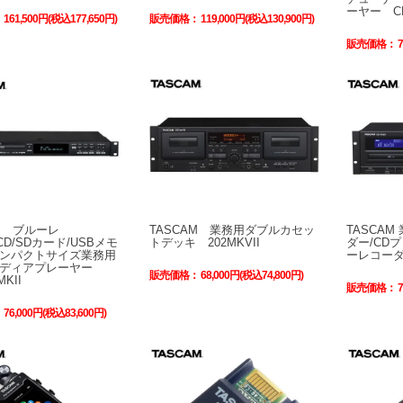
ーヤー CD
：
161,500円(税込177,650円)
販売価格：
119,000円(税込130,900円)
販売価格：
AM ブルーレ
TASCAM 業務用ダブルカセッ
TASCA
/CD/SDカード/USBメモ
トデッキ 202MKVII
ダー/CD
ンパクトサイズ業務用
ーレコーダー
メディアプレーヤー
販売価格：
68,000円(税込74,800円)
MKII
販売価格：
：
76,000円(税込83,600円)