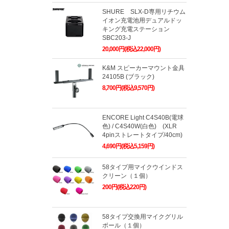
SHURE SLX-D専用リチウム
イオン充電池用デュアルドッ
キング充電ステーション
SBC203-J
20,000円(税込22,000円)
K&M スピーカーマウント金具
24105B (ブラック)
8,700円(税込9,570円)
ENCORE Light C4S40B(電球
色) / C4S40W(白色) (XLR
4pinストレートタイプ/40cm)
4,690円(税込5,159円)
58タイプ用マイクウインドス
クリーン（１個）
200円(税込220円)
58タイプ交換用マイクグリル
ボール（１個）