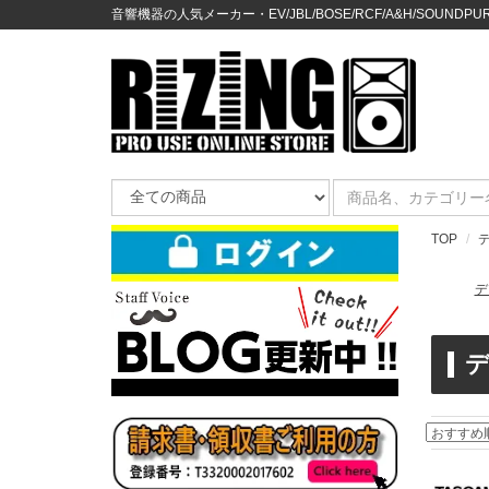
音響機器の人気メーカー・EV/JBL/BOSE/RCF/A&H/SOUNDPURE
TOP
デ