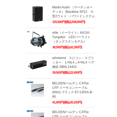
Martin Audio （マーチンオー
ディオ） Blackline XP12 小
型2ウェイ・パワードシステム
325,500円(税込358,050円)
elite（イーライト）64J1K-
Tungsten LEDパーライト
（タングステンモデル）
38,500円(税込42,350円)
whirlwind スピコン・スプリ
ッター 1×NL4→4×NL4 ペア
接続 SBNL14442
29,500円(税込32,450円)
BELDEN/ベルデン CAT5e
UTP イーサコンケーブル
(80m) ブラック ET-1305A-B-
80
41,000円(税込45,100円)
BELDEN/ベルデン CAT5e
UTP イーサコンケーブル