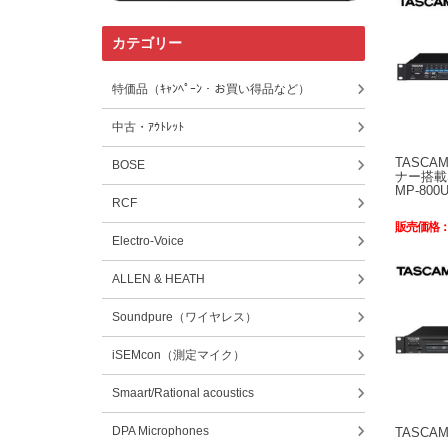
カテゴリー
特価品（ｷｬﾝﾍﾟｰﾝ・お買い得品など）
中古・ｱｳﾄﾚｯﾄ
TASCA
BOSE
ナー搭載
MP-800
RCF
販売価格
Electro-Voice
ALLEN & HEATH
Soundpure（ワイヤレス）
iSEMcon（測定マイク）
Smaart/Rational acoustics
DPA Microphones
TASCAM