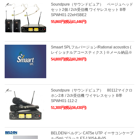
Soundpure（サウンドピュア） ベージュヘッド
セット2個 / 2ch受信機 ワイヤレスセット B帯
SPWH01-22eHSBE2
55,860円(税込61,446円)
Smaart SPLフルバージョン/Rational acoustics (
レイショナルアコースティクス ) ※メール納品※
54,800円(税込60,280円)
Soundpure（サウンドピュア） 80112マイクロ
ホン2本 / 2ch受信機 ワイヤレスセット B帯
SPWH01-112-2
51,300円(税込56,430円)
BELDEN/ベルデン CAT5e UTP イーサコンケーブ
ル (5m) ブラック ET-1305A-B-05