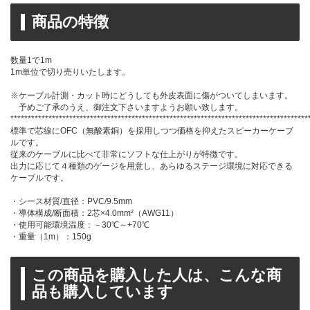
商品の特徴
数量1で1m
1m単位で切り売りいたします。
※ケーブル計測・カット時にどうしても外皮表面に傷がついてしまいます。
予めご了承のうえ、御注文下さいますようお願い致します。
**************************************************************************************
標準で芯線にOFC（無酸素銅）を採用しつつ価格を抑えたスピーカーケーブ
ルです。
従来のケーブルに比べて非常にソフトな仕上がりが特徴です。
出力に応じて４種類のゲージを用意し、あらゆるステージ環境に対応できる
ケーブルです。
・シース材質/直径：PVC/9.5mm
・導体構成/断面積：2芯×4.0mm²（AWG11）
・使用可能環境温度：－30℃～+70℃
・重量（1m）：150g
この商品を購入した人は、こんな商
品も購入しています