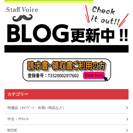
カテゴリー
特価品（ｷｬﾝﾍﾟｰﾝ・お買い得品など）
中古・ｱｳﾄﾚｯﾄ
BOSE