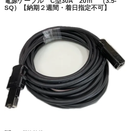
電源ケーブル C型30A 20ｍ （3.5-
SQ）【納期２週間・着日指定不可】