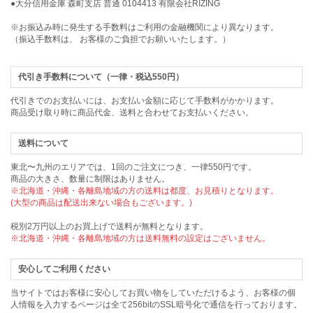
●大分信用金庫 森町支店 普通 0104413 有限会社RIZING
※お振込み時に発生する手数料はご利用の金融機関により異なります。
（振込手数料は、 お客様のご負担でお願いいたします。）
代引き手数料について（一律・税込550円）
代引きでのお支払いには、お支払い金額に応じて手数料がかかります。
商品受け取り時に商品代金、送料と合わせてお支払いください。
送料について
東北〜九州のエリアでは、1回のご注文につき、一律550円です。
商品の大きさ、数量に制限はありません。
※北海道・沖縄・各離島地域の方の送料は都度、お見積りとなります。
(大型の商品は配送出来ない場合もございます。)
税別2万円以上のお買上げで送料が無料となります。
※北海道・沖縄・各離島地域の方は送料無料の設定はございません。
安心してご利用ください
当サイトではお客様に安心してお買い物をしていただけるよう、お客様の個
人情報を入力するページは全て256bitのSSL暗号化で通信を行っております。