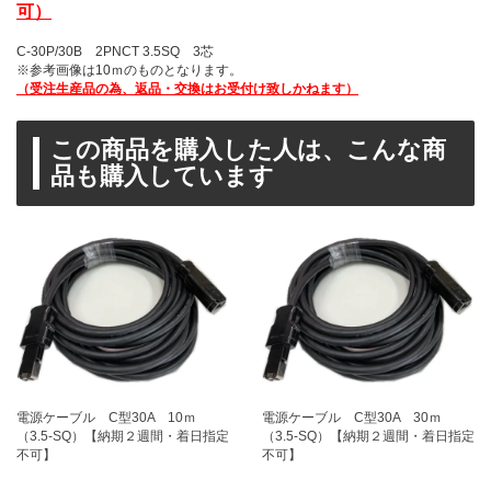
可）
C-30P/30B 2PNCT 3.5SQ 3芯
※参考画像は10ｍのものとなります。
（受注生産品の為、返品・交換はお受付け致しかねます）
この商品を購入した人は、こんな商
品も購入しています
電源ケーブル C型30A 10ｍ
電源ケーブル C型30A 30ｍ
（3.5-SQ）【納期２週間・着日指定
（3.5-SQ）【納期２週間・着日指定
不可】
不可】