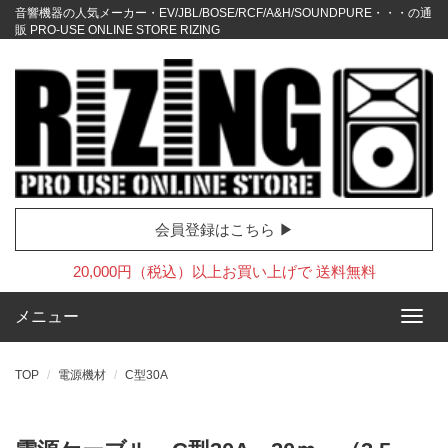
音響機器の人気メーカー・EV/JBL/BOSE/RCF/A&H/SOUNDPURE・・・の通
販 PRO-USE ONLINE STORE RIZING
会員登録はこちら ▶
20,000円（税込）以上お買い上げで 送料無料
メニュー
TOP
電源機材
C型30A