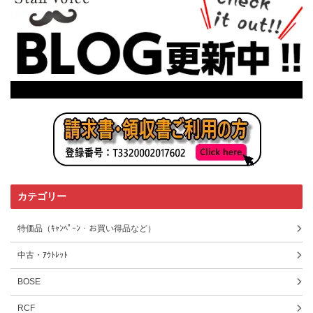
カテゴリー
特価品（ｷｬﾝﾍﾟｰﾝ・お買い得品など）
中古・ｱｳﾄﾚｯﾄ
BOSE
RCF