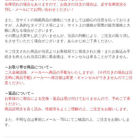
在庫切れの場合もありますので、お急ぎの注文の場合は、必ず在庫状況を
TEL・メールにてお問い合わせください！
また、当サイトの掲載商品の価格につきましては細心の注意を払っておりま
すが、人為的なタイプミス等により、サイト上の価格が実際の販売価格と大
幅に異なる場合がございます。
その際は大変申し訳ございませんが、当店の判断により、ご注文の取り消し
をさせていただく場合がございます。あらかじめご了承ください。
※ご注文された商品が当店よりお客様宛てに発送された後・またお振込み手
続きを終えられ当店口座に着金後は、キャンセルは承ることができません。
～お取り寄せ商品について～
ご入金確認後、メーカーへ商品の手配をいたしますが、 (※代引きの場合は注
文時に商品手配) メーカーへ発注後は変更・キャンセルができませんのでご注
意ください。
～返品について～
お客様のご都合による交換・返品は受け付けておりませんので、予めご了承
ください。
商品説明文を良く読み、性能等をよくご理解の上、ご注文をお願いします。
また、不明な点は事前にメール・TELにてご確認の上、ご注文をお願いしま
す。