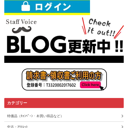
カテゴリー
特価品（ｷｬﾝﾍﾟｰﾝ・お買い得品など）
中古・ｱｳﾄﾚｯﾄ