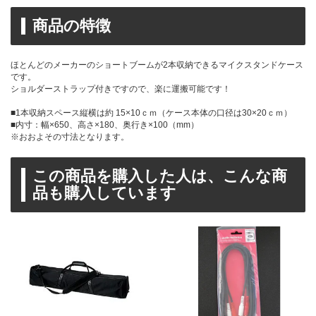
商品の特徴
ほとんどのメーカーのショートブームが2本収納できるマイクスタンドケース
です。
ショルダーストラップ付きですので、楽に運搬可能です！
■1本収納スペース縦横は約 15×10ｃｍ（ケース本体の口径は30×20ｃｍ）
■内寸：幅×650、高さ×180、奥行き×100（mm）
※おおよその寸法となります。
この商品を購入した人は、こんな商
品も購入しています