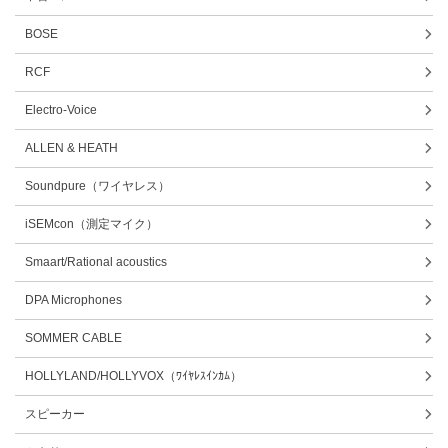
BOSE
RCF
Electro-Voice
ALLEN & HEATH
Soundpure（ワイヤレス）
iSEMcon（測定マイク）
Smaart/Rational acoustics
DPA Microphones
SOMMER CABLE
HOLLYLAND/HOLLYVOX（ﾜｲﾔﾚｽｲﾝｶﾑ）
スピーカー