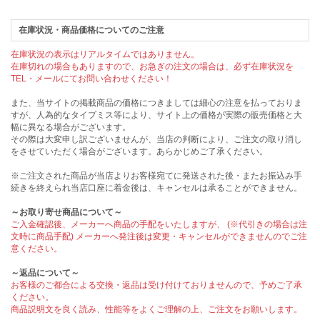
在庫状況・商品価格についてのご注意
在庫状況の表示はリアルタイムではありません。
在庫切れの場合もありますので、お急ぎの注文の場合は、必ず在庫状況を
TEL・メールにてお問い合わせください！
また、当サイトの掲載商品の価格につきましては細心の注意を払っておりま
すが、人為的なタイプミス等により、サイト上の価格が実際の販売価格と大
幅に異なる場合がございます。
その際は大変申し訳ございませんが、当店の判断により、ご注文の取り消し
をさせていただく場合がございます。あらかじめご了承ください。
※ご注文された商品が当店よりお客様宛てに発送された後・またお振込み手
続きを終えられ当店口座に着金後は、キャンセルは承ることができません。
～お取り寄せ商品について～
ご入金確認後、メーカーへ商品の手配をいたしますが、 (※代引きの場合は注
文時に商品手配) メーカーへ発注後は変更・キャンセルができませんのでご注
意ください。
～返品について～
お客様のご都合による交換・返品は受け付けておりませんので、予めご了承
ください。
商品説明文を良く読み、性能等をよくご理解の上、ご注文をお願いします。