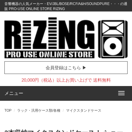
音響機器の人気メーカー・EV/JBL/BOSE/RCF/A&H/SOUNDPURE・・・の通
販 PRO-USE ONLINE STORE RIZING
会員登録はこちら ▶
20,000円（税込）以上お買い上げで 送料無料
メニュー
TOP
ラック・汎用ケース類/各種
マイクスタンドケース