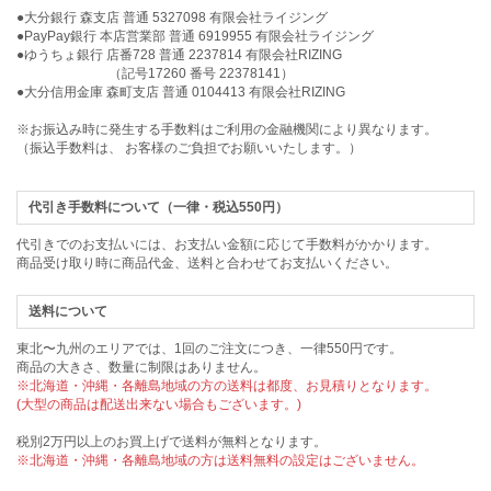
●大分銀行 森支店 普通 5327098 有限会社ライジング
●PayPay銀行 本店営業部 普通 6919955 有限会社ライジング
●ゆうちょ銀行 店番728 普通 2237814 有限会社RIZING
（記号17260 番号 22378141）
●大分信用金庫 森町支店 普通 0104413 有限会社RIZING
※お振込み時に発生する手数料はご利用の金融機関により異なります。
（振込手数料は、 お客様のご負担でお願いいたします。）
代引き手数料について（一律・税込550円）
代引きでのお支払いには、お支払い金額に応じて手数料がかかります。
商品受け取り時に商品代金、送料と合わせてお支払いください。
送料について
東北〜九州のエリアでは、1回のご注文につき、一律550円です。
商品の大きさ、数量に制限はありません。
※北海道・沖縄・各離島地域の方の送料は都度、お見積りとなります。
(大型の商品は配送出来ない場合もございます。)
税別2万円以上のお買上げで送料が無料となります。
※北海道・沖縄・各離島地域の方は送料無料の設定はございません。