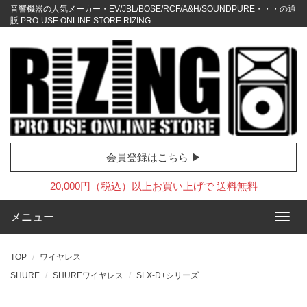
音響機器の人気メーカー・EV/JBL/BOSE/RCF/A&H/SOUNDPURE・・・の通
販 PRO-USE ONLINE STORE RIZING
会員登録はこちら ▶
20,000円（税込）以上お買い上げで 送料無料
メニュー
TOP
ワイヤレス
SHURE
SHUREワイヤレス
SLX-D+シリーズ