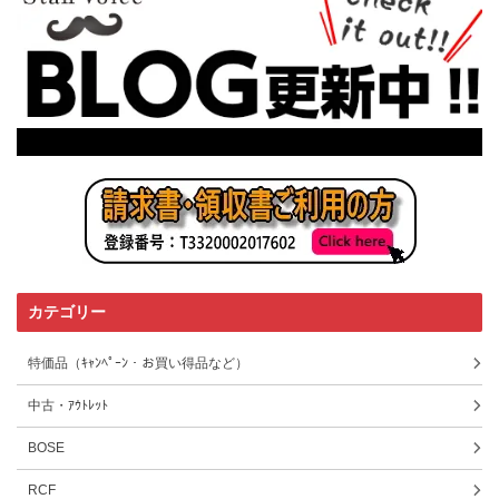
カテゴリー
特価品（ｷｬﾝﾍﾟｰﾝ・お買い得品など）
中古・ｱｳﾄﾚｯﾄ
BOSE
RCF