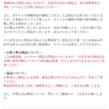
在庫切れの場合もありますので、お急ぎの注文の場合は、必ず在庫状況を
TEL・メールにてお問い合わせください！
また、当サイトの掲載商品の価格につきましては細心の注意を払っておりま
すが、人為的なタイプミス等により、サイト上の価格が実際の販売価格と大
幅に異なる場合がございます。
その際は大変申し訳ございませんが、当店の判断により、ご注文の取り消し
をさせていただく場合がございます。あらかじめご了承ください。
※ご注文された商品が当店よりお客様宛てに発送された後・またお振込み手
続きを終えられ当店口座に着金後は、キャンセルは承ることができません。
～お取り寄せ商品について～
ご入金確認後、メーカーへ商品の手配をいたしますが、 (※代引きの場合は注
文時に商品手配) メーカーへ発注後は変更・キャンセルができませんのでご注
意ください。
～返品について～
お客様のご都合による交換・返品は受け付けておりませんので、予めご了承
ください。
商品説明文を良く読み、性能等をよくご理解の上、ご注文をお願いします。
また、不明な点は事前にメール・TELにてご確認の上、ご注文をお願いしま
す。