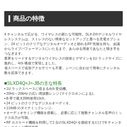
商品の特徴
4 チャンネルで広がる、ワイヤレスの新たな可能性。SLX-D®デジタルワイヤ
レスシステムは、ストレスのない簡単なセットアップと選べる充電オプショ
ン、24 ビットのクリアなデジタルオーディオと頼れるRF 性能を持ち、会議
からライブパフォーマンスにいたるまで、あらゆる用途であなたと聴き手を
つなぎます。
業界をリードするデジタルワイヤレスの技術とデザインを1U ラックサイズに
集約し、4ch 構成で実現しました。
省スペースで追加アクセサリーも不要。シーンに合わせて簡単にチャンネル
数を拡張できます。
■SLXD4Q+J=-JBの主な特長
• 1U ラックスペースに収まる4ch 受信機。
• 20Hz～20kHz の広い周波数レンジ (マイクロホンによる)。
• B 帯で最大同時使用10ch。
• 24 ビットのクリアなデジタルオーディオ。
• 118dB のダイナミックレンジ。
• オーディオサミング機能を搭載し、必要に応じて複数チャンネル音声のミッ
クス出力が可能。
• RF カスケード機能を利用して2 台のSLXD4Q+を接続するだけで8 チャンネ