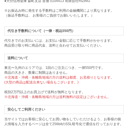
●大分信用金庫 森町支店 普通 0104413 有限会社RIZING
※お振込み時に発生する手数料はご利用の金融機関により異なります。
（振込手数料は、 お客様のご負担でお願いいたします。）
代引き手数料について（一律・税込550円）
代引きでのお支払いには、お支払い金額に応じて手数料がかかります。
商品受け取り時に商品代金、送料と合わせてお支払いください。
送料について
東北〜九州のエリアでは、1回のご注文につき、一律550円です。
商品の大きさ、数量に制限はありません。
※北海道・沖縄・各離島地域の方の送料は都度、お見積りとなります。
(大型の商品は配送出来ない場合もございます。)
税別2万円以上のお買上げで送料が無料となります。
※北海道・沖縄・各離島地域の方は送料無料の設定はございません。
安心してご利用ください
当サイトではお客様に安心してお買い物をしていただけるよう、お客様の個
人情報を入力するページは全て256bitのSSL暗号化で通信を行っております。