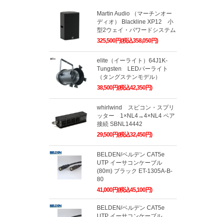
Martin Audio （マーチンオー
ディオ） Blackline XP12 小
型2ウェイ・パワードシステム
325,500円(税込358,050円)
elite（イーライト）64J1K-
Tungsten LEDパーライト
（タングステンモデル）
38,500円(税込42,350円)
whirlwind スピコン・スプリ
ッター 1×NL4→4×NL4 ペア
接続 SBNL14442
29,500円(税込32,450円)
BELDEN/ベルデン CAT5e
UTP イーサコンケーブル
(80m) ブラック ET-1305A-B-
80
41,000円(税込45,100円)
BELDEN/ベルデン CAT5e
UTP イーサコンケーブル