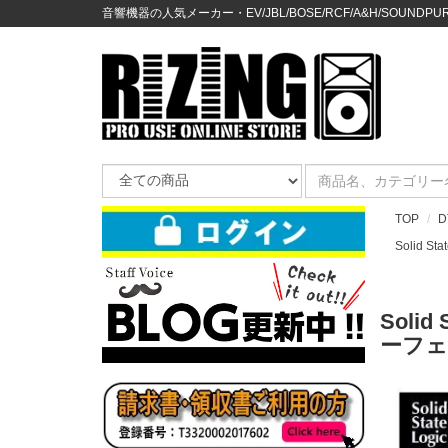
音響機器の人気メーカー・EV/JBL/BOSE/RCF/A&H/SOUNDPURE
TOP
D
Solid Sta
Soli
ーフェイ