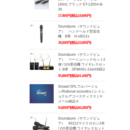
(30m) ブラック ET-1305A-B-
30
17,900円(税込19,690円)
Soundpure（サウンドピュ
ア） ハンドヘルド型送信
機 B帯 H-v8011s
30,000円(税込33,000円)
Soundpure（サウンドピュ
ア） ベージュヘッドセット2
個 / 2ch受信機 ワイヤレスセッ
ト B帯 SPWH01-22eHSBE2
55,860円(税込61,446円)
Smaart SPLフルバージョ
ン/Rational acoustics ( レイシ
ョナルアコースティクス ) ※
メール納品※
54,800円(税込60,280円)
Soundpure（サウンドピュ
ア） 80112マイクロホン2本
/ 2ch受信機 ワイヤレスセット