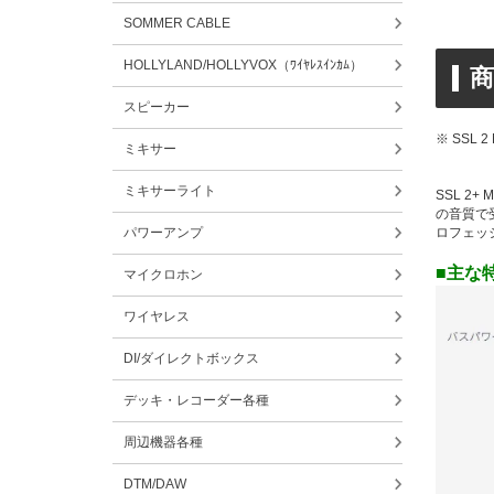
SOMMER CABLE
HOLLYLAND/HOLLYVOX（ﾜｲﾔﾚｽｲﾝｶﾑ）
商
スピーカー
※ SSL 2
ミキサー
ミキサーライト
SSL 2
の音質で
パワーアンプ
ロフェッ
■主な
マイクロホン
ワイヤレス
DI/ダイレクトボックス
デッキ・レコーダー各種
周辺機器各種
DTM/DAW