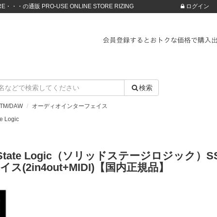
・・・の通販 PRO-USE ONLINE STORE RIZING
ログイン
検索
TM/DAW
オーディオインターフェイス
te Logic
d State Logic（ソリッドステージロジック
ス(2in4out+MIDI)【国内正規品】