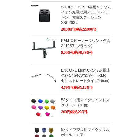
SHURE SLX-D専用リチウム
イオン充電池用デュアルドッ
キング充電ステーション
SBC203-J
20,000円(税込22,000円)
K&M スピーカーマウント金具
24105B (ブラック)
8,700円(税込9,570円)
ENCORE Light C4S40B(電球
色) / C4S40W(白色) (XLR
4pinストレートタイプ/40cm)
4,690円(税込5,159円)
58タイプ用マイクウインドス
クリーン（１個）
200円(税込220円)
58タイプ交換用マイクグリル
ボール（１個）