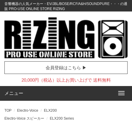
音響機器の人気メーカー・EV/JBL/BOSE/RCF/A&H/SOUNDPURE・・・の通
販 PRO-USE ONLINE STORE RIZING
会員登録はこちら ▶
20,000円（税込）以上お買い上げで 送料無料
メニュー
TOP
Electro-Voice
ELX200
Electro-Voice スピーカー
ELX200 Series