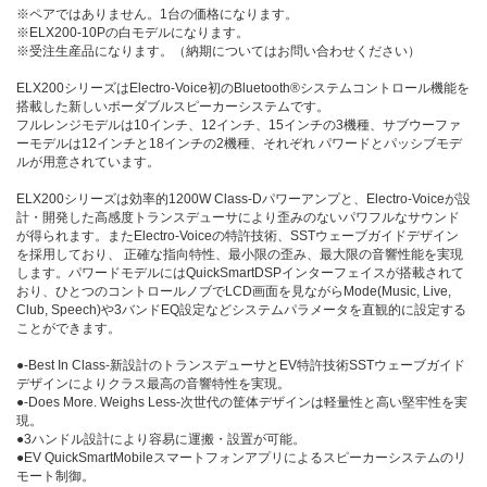
※ペアではありません。1台の価格になります。
※ELX200-10Pの白モデルになります。
※受注生産品になります。（納期についてはお問い合わせください）
ELX200シリーズはElectro-Voice初のBluetooth®システムコントロール機能を
搭載した新しいポーダブルスピーカーシステムです。
フルレンジモデルは10インチ、12インチ、15インチの3機種、サブウーファ
ーモデルは12インチと18インチの2機種、それぞれ パワードとパッシブモデ
ルが用意されています。
ELX200シリーズは効率的1200W Class-Dパワーアンプと、Electro-Voiceが設
計・開発した高感度トランスデューサにより歪みのないパワフルなサウンド
が得られます。またElectro-Voiceの特許技術、SSTウェーブガイドデザイン
を採用しており、 正確な指向特性、最小限の歪み、最大限の音響性能を実現
します。パワードモデルにはQuickSmartDSPインターフェイスが搭載されて
おり、ひとつのコントロールノブでLCD画面を見ながらMode(Music, Live,
Club, Speech)や3バンドEQ設定などシステムパラメータを直観的に設定する
ことができます。
●-Best In Class-新設計のトランスデューサとEV特許技術SSTウェーブガイド
デザインによりクラス最高の音響特性を実現。
●-Does More. Weighs Less-次世代の筐体デザインは軽量性と高い堅牢性を実
現。
●3ハンドル設計により容易に運搬・設置が可能。
●EV QuickSmartMobileスマートフォンアプリによるスピーカーシステムのリ
モート制御。