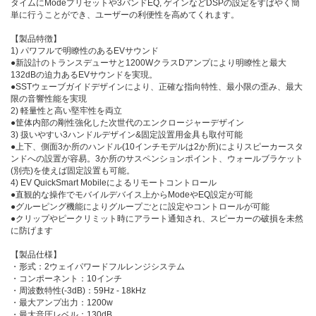
タイムにModeプリセットや3バンドEQ, ゲインなどDSPの設定をすばやく簡
単に行うことができ、ユーザーの利便性を高めてくれます。
【製品特徴】
1) パワフルで明瞭性のあるEVサウンド
●新設計のトランスデューサと1200WクラスDアンプにより明瞭性と最大
132dBの迫力あるEVサウンドを実現。
●SSTウェーブガイドデザインにより、正確な指向特性、最小限の歪み、最大
限の音響性能を実現
2) 軽量性と高い堅牢性を両立
●筐体内部の剛性強化した次世代のエンクロージャーデザイン
3) 扱いやすい3ハンドルデザイン&固定設置用金具も取付可能
●上下、側面3か所のハンドル(10インチモデルは2か所)によりスピーカースタ
ンドへの設置が容易。3か所のサスペンションポイント、ウォールブラケット
(別売)を使えば固定設置も可能。
4) EV QuickSmart Mobileによるリモートコントロール
●直観的な操作でモバイルデバイス上からModeやEQ設定が可能
●グルーピング機能によりグループごとに設定やコントロールが可能
●クリップやピークリミット時にアラート通知され、スピーカーの破損を未然
に防げます
【製品仕様】
・形式：2ウェイパワードフルレンジシステム
・コンポーネント：10インチ
・周波数特性(-3dB)：59Hz - 18kHz
・最大アンプ出力：1200w
・最大音圧レベル：130dB