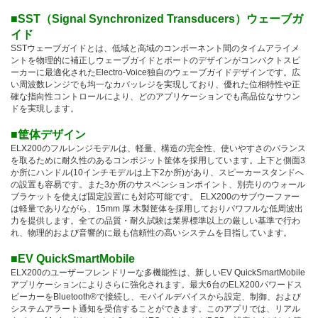
■SST（Signal Synchronized Transducers）ウェーブガ
イド
SSTウェーブガイドとは、低域と高域のコンポーネント間のタイムアライメ
ントを物理的に補正しウェーブガイドとポートのデザインがコンパクトスピ
ーカーに最適化されたElectro-Voice独自のウェーブガイドデザインです。広
い周波数レンジでも均一なカバッレジを実現しており、優れた位相特性や正
確な指向性コントロールにより、どのアプリケーションでも高品位なサウン
ドを実現します。
■筐体デザイン
ELX200のフルレンジモデルは、軽量、構造の完全性、使いやすさのバランス
を取るために耐久性のあるコンポジット筐体を採用しています。上下と側面3
か所にハンドル(10インチモデルは上下2か所)があり、スピーカースタンドへ
の設置も容易です。また3か所のサスペンションポイント、別売りのウォール
ブラケットを使えば固定設置にも対応可能です。 ELX200のサブウーファー
は軽量でありながら、15mm 厚 木製筐体を採用しておりパワフルな低周波出
力を提供します。全ての品質・耐久試験は業界標準以上の厳しい基準で行わ
れ、物理的および音響的に最も信頼性の高いシステムを目指しています。
■EV QuickSmartMobile
ELX200のユーザーフレンドリーな多機能性は、新しいEV QuickSmartMobile
アプリケーションによりさらに強化されます。最大6台のELX200パワードス
ピーカーをBluetooth®で接続し、モバイルデバイスから設定、制御、および
システムアラート通知を受信することができます。このアプリでは、リアル