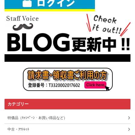
カテゴリー
特価品（ｷｬﾝﾍﾟｰﾝ・お買い得品など）
中古・ｱｳﾄﾚｯﾄ