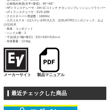
・公称指向角度(水平×垂直)：90°×60°
・HFトランスデューサ：DH-1C 1インチ チタンコンプレッションドライバー
・LFトランスデューサ：EVS-10M
・クロスオーバー周波数：1800Hz
・入力コネクタ：(1)ステレオRCA入力、(2)XLR/TRSコンボジャック、およ
び(1)XLR
・筐体：コンポジット
・ハンドル数：2
・寸法(高さ×幅×奥行)：531×330×319ｍｍ
・本体重量：13.5kg
メーカーサイト
製品マニュアル
最近チェックした商品