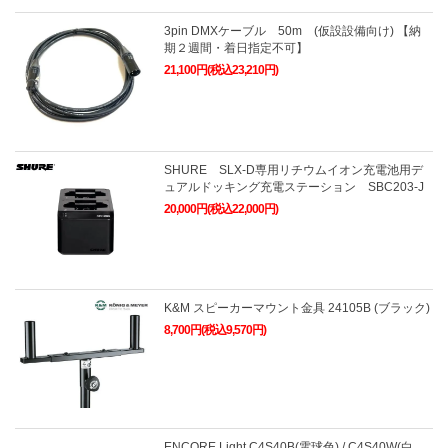
3pin DMXケーブル 50m (仮設設備向け) 【納
期２週間・着日指定不可】
21,100円(税込23,210円)
SHURE SLX-D専用リチウムイオン充電池用デ
ュアルドッキング充電ステーション SBC203-J
20,000円(税込22,000円)
K&M スピーカーマウント金具 24105B (ブラック)
8,700円(税込9,570円)
ENCORE Light C4S40B(電球色) / C4S40W(白