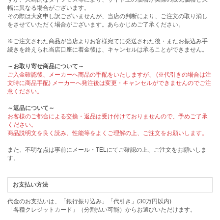
幅に異なる場合がございます。
その際は大変申し訳ございませんが、当店の判断により、ご注文の取り消し
をさせていただく場合がございます。あらかじめご了承ください。
※ご注文された商品が当店よりお客様宛てに発送された後・またお振込み手
続きを終えられ当店口座に着金後は、キャンセルは承ることができません。
～お取り寄せ商品について～
ご入金確認後、メーカーへ商品の手配をいたしますが、 (※代引きの場合は注
文時に商品手配) メーカーへ発注後は変更・キャンセルができませんのでご注
意ください。
～返品について～
お客様のご都合による交換・返品は受け付けておりませんので、予めご了承
ください。
商品説明文を良く読み、性能等をよくご理解の上、ご注文をお願いします。
また、不明な点は事前にメール・TELにてご確認の上、ご注文をお願いしま
す。
お支払い方法
代金のお支払いは、「銀行振り込み」「代引き」(30万円以内)
「各種クレジットカード」（分割払い可能）からお選びいただけます。