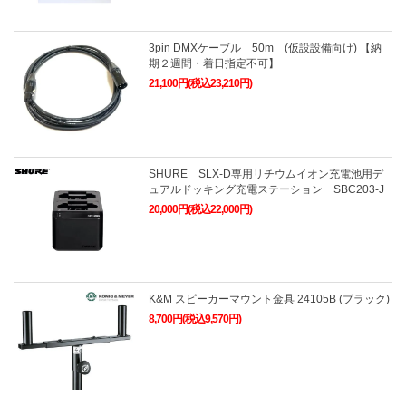
3pin DMXケーブル 50m (仮設設備向け) 【納
期２週間・着日指定不可】
21,100円(税込23,210円)
SHURE SLX-D専用リチウムイオン充電池用デ
ュアルドッキング充電ステーション SBC203-J
20,000円(税込22,000円)
K&M スピーカーマウント金具 24105B (ブラック)
8,700円(税込9,570円)