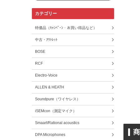
カテゴリー
特価品（ｷｬﾝﾍﾟｰﾝ・お買い得品など）
中古・ｱｳﾄﾚｯﾄ
BOSE
RCF
Electro-Voice
ALLEN & HEATH
Soundpure（ワイヤレス）
iSEMcon（測定マイク）
Smaart/Rational acoustics
商
DPA Microphones