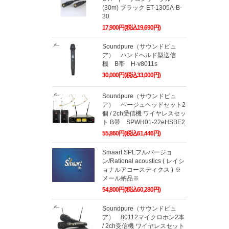
(30m) ブラック ET-1305A-B-
30
17,900円(税込19,690円)
Soundpure（サウンドピュ
ア） ハンドヘルド型送信
機 B帯 H-v8011s
30,000円(税込33,000円)
Soundpure（サウンドピュ
ア） ベージュヘッドセット2
個 / 2ch受信機 ワイヤレスセッ
ト B帯 SPWH01-22eHSBE2
55,860円(税込61,446円)
Smaart SPLフルバージョ
ン/Rational acoustics ( レイシ
ョナルアコースティクス ) ※
メール納品※
54,800円(税込60,280円)
Soundpure（サウンドピュ
ア） 80112マイクロホン2本
/ 2ch受信機 ワイヤレスセット