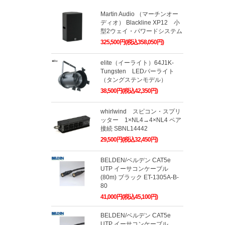
Martin Audio （マーチンオー
ディオ） Blackline XP12 小
型2ウェイ・パワードシステム
325,500円(税込358,050円)
elite（イーライト）64J1K-
Tungsten LEDパーライト
（タングステンモデル）
38,500円(税込42,350円)
whirlwind スピコン・スプリ
ッター 1×NL4→4×NL4 ペア
接続 SBNL14442
29,500円(税込32,450円)
BELDEN/ベルデン CAT5e
UTP イーサコンケーブル
(80m) ブラック ET-1305A-B-
80
41,000円(税込45,100円)
BELDEN/ベルデン CAT5e
UTP イーサコンケーブル