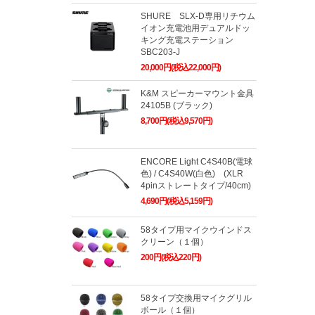
SHURE SLX-D専用リチウム
イオン充電池用デュアルドッ
キング充電ステーション
SBC203-J
20,000円(税込22,000円)
K&M スピーカーマウント金具
24105B (ブラック)
8,700円(税込9,570円)
ENCORE Light C4S40B(電球
色) / C4S40W(白色) (XLR
4pinストレートタイプ/40cm)
4,690円(税込5,159円)
58タイプ用マイクウインドス
クリーン（１個）
200円(税込220円)
58タイプ交換用マイクグリル
ボール（１個）