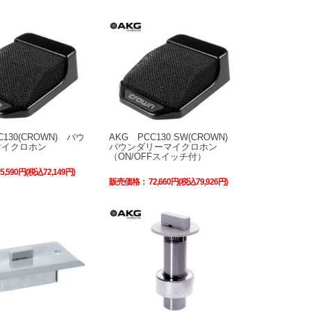
C130(CROWN) バウ
AKG PCC130 SW(CROWN)
マイクロホン
バウンダリーマイクロホン
（ON/OFFスイッチ付）
65,590円(税込72,149円)
販売価格：
72,660円(税込79,926円)