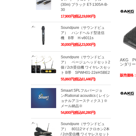
(30m) ブラック ET-1305A-B-
30
17,900円(税込19,690円)
Soundpure（サウンドピュ
ア） ハンドヘルド型送信
機 B帯 H-v8011s
30,000円(税込33,000円)
Soundpure（サウンドピュ
AKG P
ア） ベージュヘッドセット2
ンダリー
個 / 2ch受信機 ワイヤレスセッ
ト B帯 SPWH01-22eHSBE2
販売価格
55,860円(税込61,446円)
Smaart SPLフルバージョ
ン/Rational acoustics ( レイシ
ョナルアコースティクス ) ※
メール納品※
54,800円(税込60,280円)
Soundpure（サウンドピュ
ア） 80112マイクロホン2本
/ 2ch受信機 ワイヤレスセット