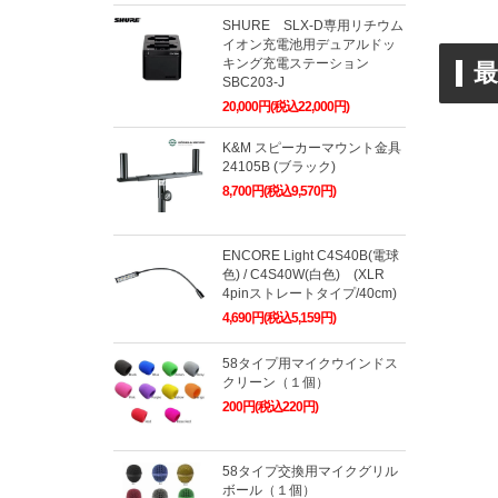
SHURE SLX-D専用リチウム
イオン充電池用デュアルドッ
キング充電ステーション
SBC203-J
20,000円(税込22,000円)
K&M スピーカーマウント金具
24105B (ブラック)
8,700円(税込9,570円)
ENCORE Light C4S40B(電球
色) / C4S40W(白色) (XLR
4pinストレートタイプ/40cm)
4,690円(税込5,159円)
58タイプ用マイクウインドス
クリーン（１個）
200円(税込220円)
58タイプ交換用マイクグリル
ボール（１個）