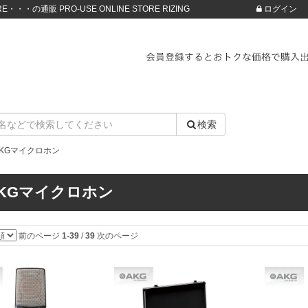
・・・の通販 PRO-USE ONLINE STORE RIZING
ログイン
検索
AKGマイクロホン
KGマイクロホン
前のページ
1-39
/
39
次のページ