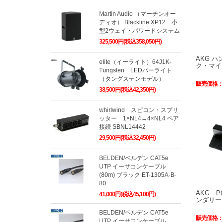
Martin Audio （マーチンオー
ディオ） Blackline XP12 小
型2ウェイ・パワードシステム
325,500円(税込358,050円)
AKG 
elite（イーライト）64J1K-
ク・マイク
Tungsten LEDパーライト
（タングステンモデル）
販売価格
38,500円(税込42,350円)
whirlwind スピコン・スプリ
ッター 1×NL4→4×NL4 ペア
接続 SBNL14442
29,500円(税込32,450円)
BELDEN/ベルデン CAT5e
UTP イーサコンケーブル
(80m) ブラック ET-1305A-B-
80
AKG P
41,000円(税込45,100円)
ンダリー
BELDEN/ベルデン CAT5e
販売価格
UTP イーサコンケーブル