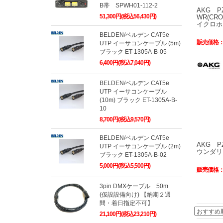
B帯 SPWH01-112-2
AKG PZ
51,300円(税込56,430円)
WR(C
イクロホ
BELDEN/ベルデン CAT5e
販売価格
UTP イーサコンケーブル (5m)
ブラック ET-1305A-B-05
6,400円(税込7,040円)
BELDEN/ベルデン CAT5e
UTP イーサコンケーブル
(10m) ブラック ET-1305A-B-
10
8,700円(税込9,570円)
BELDEN/ベルデン CAT5e
AKG PZ
UTP イーサコンケーブル (2m)
ウンダリ
ブラック ET-1305A-B-02
5,000円(税込5,500円)
販売価格
3pin DMXケーブル 50m
(仮設設備向け) 【納期２週
間・着日指定不可】
21,100円(税込23,210円)