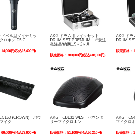
ハンドベル型ダイナミッ
AKG ドラム用マイクセット
AKG ド
ロホン D5 C
DRUM SET PREMIUM ※受注
DRUM SE
発注品/納期1.5～2ヶ月
：
14,000円(税込15,400円)
販売価格：
販売価格：
380,000円(税込418,000円)
CC160 (CROWN) バウ
AKG CBL31 WLS バウンダ
AKG C5
マイク
リーマイクロホン
マイクロ
：
66,000円(税込72,600円)
販売価格：
51,100円(税込56,210円)
販売価格：