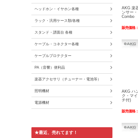
AKG 
ヘッドホン・イヤホン各種
ンサー・マ
Combo
ラック・汎用ケース類/各種
販売価格
スタンド・譜面台 各種
ケーブル・コネクター各種
ケーブルプロテクター
PA（音響）便利品
楽器アクセサリ（チューナー・電池等）
照明機材
AKG 
ク・マイク
チ付)
電源機材
販売価格
★最近、売れてます！