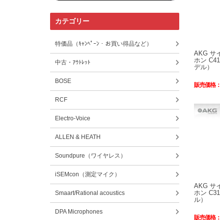
カテゴリー
特価品（ｷｬﾝﾍﾟｰﾝ・お買い得品など）
AKG 
ホン C4
中古・ｱｳﾄﾚｯﾄ
デル）
BOSE
販売価格
RCF
Electro-Voice
ALLEN & HEATH
Soundpure（ワイヤレス）
iSEMcon（測定マイク）
AKG 
ホン C3
Smaart/Rational acoustics
ル）
DPA Microphones
販売価格