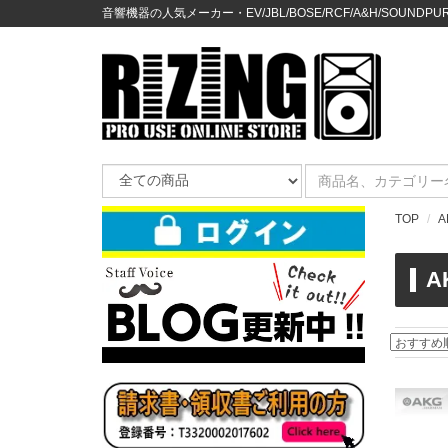
音響機器の人気メーカー・EV/JBL/BOSE/RCF/A&H/SOUNDPURE
TOP
A