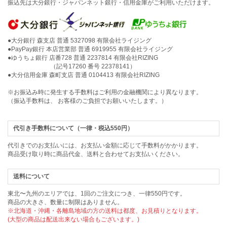
振込先は大分銀行・ジャパンネット銀行・信用金庫がご利用いただけます。
●大分銀行 森支店 普通 5327098 有限会社ライジング
●PayPay銀行 本店営業部 普通 6919955 有限会社ライジング
●ゆうちょ銀行 店番728 普通 2237814 有限会社RIZING
（記号17260 番号 22378141）
●大分信用金庫 森町支店 普通 0104413 有限会社RIZING
※お振込み時に発生する手数料はご利用の金融機関により異なります。
（振込手数料は、 お客様のご負担でお願いいたします。）
代引き手数料について（一律・税込550円）
代引きでのお支払いには、お支払い金額に応じて手数料がかかります。
商品受け取り時に商品代金、送料と合わせてお支払いください。
送料について
東北〜九州のエリアでは、1回のご注文につき、一律550円です。
商品の大きさ、数量に制限はありません。
※北海道・沖縄・各離島地域の方の送料は都度、お見積りとなります。
(大型の商品は配送出来ない場合もございます。)