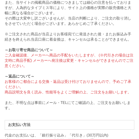
また、当サイトの掲載商品の価格につきましては細心の注意を払っておりま
すが、人為的なタイプミス等により、サイト上の価格が実際の販売価格と大
幅に異なる場合がございます。
その際は大変申し訳ございませんが、当店の判断により、ご注文の取り消し
をさせていただく場合がございます。あらかじめご了承ください。
※ご注文された商品が当店よりお客様宛てに発送された後・またお振込み手
続きを終えられ当店口座に着金後は、キャンセルは承ることができません。
～お取り寄せ商品について～
ご入金確認後、メーカーへ商品の手配をいたしますが、 (※代引きの場合は注
文時に商品手配) メーカーへ発注後は変更・キャンセルができませんのでご注
意ください。
～返品について～
お客様のご都合による交換・返品は受け付けておりませんので、予めご了承
ください。
商品説明文を良く読み、性能等をよくご理解の上、ご注文をお願いします。
また、不明な点は事前にメール・TELにてご確認の上、ご注文をお願いしま
す。
お支払い方法
代金のお支払いは、「銀行振り込み」「代引き」(30万円以内)