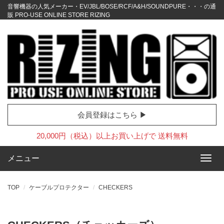
音響機器の人気メーカー・EV/JBL/BOSE/RCF/A&H/SOUNDPURE・・・の通
販 PRO-USE ONLINE STORE RIZING
会員登録はこちら ▶
20,000円（税込）以上お買い上げで 送料無料
メニュー
TOP
ケーブルプロテクター
CHECKERS