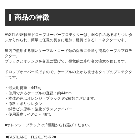
商品の特徴
FASTLANE軽量ドロップオーバープロテクターは、耐久性のあるポリウレタ
ンから作られ、簡単に任意の長さに追加、延長できるL-コネクターです。
屋内で使用する細いケーブル・コード類の保護に最適な簡易ケーブルプロテ
クター。
ブラックとオレンジを交互に繋げて、視覚的に歩行者の注意を促します。
ドロップオーバー式ですので、ケーブルの上から被せるタイプのプロテクタ
ーです。
・最大耐荷重：447kg
・使用できるケーブルの直径：約44mm
・本体の色はオレンジ・ブラック の2種類ございます。
・原料：ポリウレタン
・蝶番ピン原料：強化グラスファイバー
・使用温度：-40°C ～ 48°C
■オレンジ・ブラック の2種類からお選びください。
■FASTLANE FL2X1.75-RP■