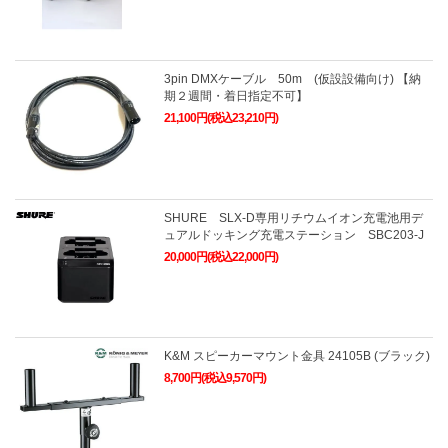
3pin DMXケーブル 50m (仮設設備向け) 【納
期２週間・着日指定不可】
21,100円(税込23,210円)
SHURE SLX-D専用リチウムイオン充電池用デ
ュアルドッキング充電ステーション SBC203-J
20,000円(税込22,000円)
K&M スピーカーマウント金具 24105B (ブラック)
8,700円(税込9,570円)