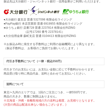
振込先は大分銀行・ジャパンネット銀行・信用金庫がご利用いただけます。
●大分銀行 森支店 普通 5327098 有限会社ライジング
●PayPay銀行 本店営業部 普通 6919955 有限会社ライジング
●ゆうちょ銀行 店番728 普通 2237814 有限会社RIZING
（記号17260 番号 22378141）
●大分信用金庫 森町支店 普通 0104413 有限会社RIZING
※お振込み時に発生する手数料はご利用の金融機関により異なります。
（振込手数料は、 お客様のご負担でお願いいたします。）
代引き手数料について（一律・税込550円）
代引きでのお支払いには、お支払い金額に応じて手数料がかかります。
商品受け取り時に商品代金、送料と合わせてお支払いください。
送料について
東北〜九州のエリアでは、1回のご注文につき、一律550円です。
商品の大きさ、数量に制限はありません。
※北海道・沖縄・各離島地域の方の送料は都度、お見積りとなります。
(大型の商品は配送出来ない場合もございます。)