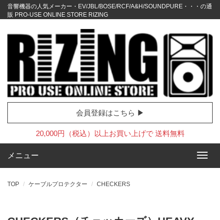
音響機器の人気メーカー・EV/JBL/BOSE/RCF/A&H/SOUNDPURE・・・の通
販 PRO-USE ONLINE STORE RIZING
会員登録はこちら ▶
20,000円（税込）以上お買い上げで 送料無料
メニュー
TOP
ケーブルプロテクター
CHECKERS