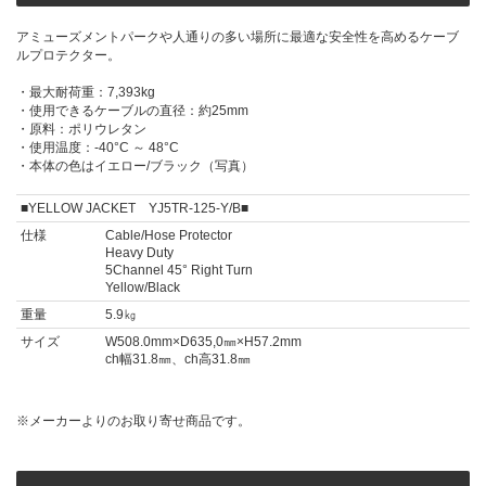
アミューズメントパークや人通りの多い場所に最適な安全性を高めるケーブ
ルプロテクター。
・最大耐荷重：7,393kg
・使用できるケーブルの直径：約25mm
・原料：ポリウレタン
・使用温度：-40°C ～ 48°C
・本体の色はイエロー/ブラック（写真）
■YELLOW JACKET YJ5TR-125-Y/B■
仕様
Cable/Hose Protector
Heavy Duty
5Channel 45° Right Turn
Yellow/Black
重量
5.9㎏
サイズ
W508.0mm×D635,0㎜×H57.2mm
ch幅31.8㎜、ch高31.8㎜
※メーカーよりのお取り寄せ商品です。