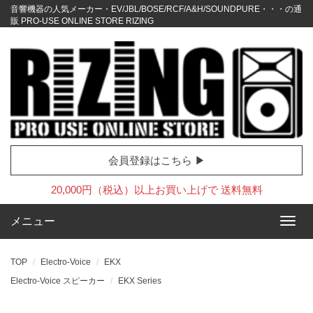
音響機器の人気メーカー・EV/JBL/BOSE/RCF/A&H/SOUNDPURE・・・の通
販 PRO-USE ONLINE STORE RIZING
会員登録はこちら ▶
20,000円（税込）以上お買い上げで 送料無料
メニュー
TOP
Electro-Voice
EKX
Electro-Voice スピーカー
EKX Series