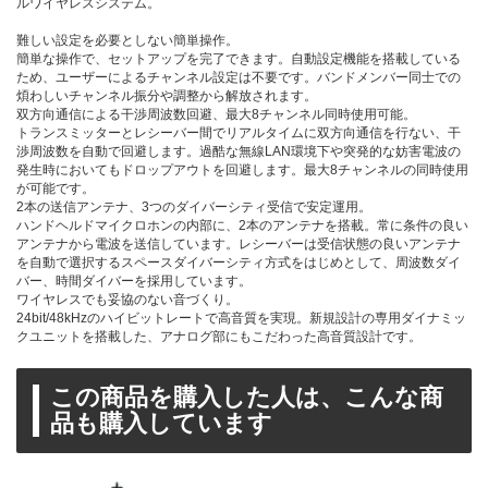
ルワイヤレスシステム。
難しい設定を必要としない簡単操作。
簡単な操作で、セットアップを完了できます。自動設定機能を搭載している
ため、ユーザーによるチャンネル設定は不要です。バンドメンバー同士での
煩わしいチャンネル振分や調整から解放されます。
双方向通信による干渉周波数回避、最大8チャンネル同時使用可能。
トランスミッターとレシーバー間でリアルタイムに双方向通信を行ない、干
渉周波数を自動で回避します。過酷な無線LAN環境下や突発的な妨害電波の
発生時においてもドロップアウトを回避します。最大8チャンネルの同時使用
が可能です。
2本の送信アンテナ、3つのダイバーシティ受信で安定運用。
ハンドヘルドマイクロホンの内部に、2本のアンテナを搭載。常に条件の良い
アンテナから電波を送信しています。レシーバーは受信状態の良いアンテナ
を自動で選択するスペースダイバーシティ方式をはじめとして、周波数ダイ
バー、時間ダイバーを採用しています。
ワイヤレスでも妥協のない音づくり。
24bit/48kHzのハイビットレートで高音質を実現。新規設計の専用ダイナミッ
クユニットを搭載した、アナログ部にもこだわった高音質設計です。
この商品を購入した人は、こんな商
品も購入しています