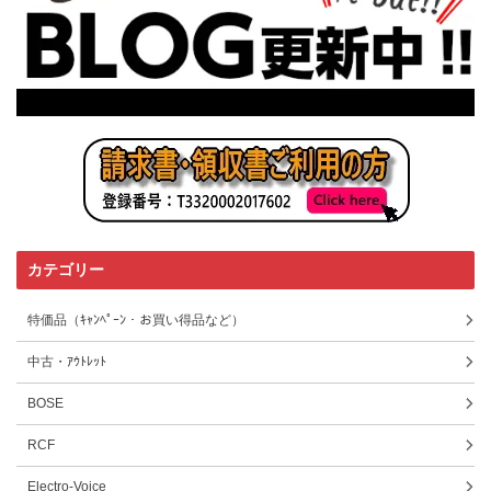
カテゴリー
特価品（ｷｬﾝﾍﾟｰﾝ・お買い得品など）
中古・ｱｳﾄﾚｯﾄ
BOSE
RCF
Electro-Voice