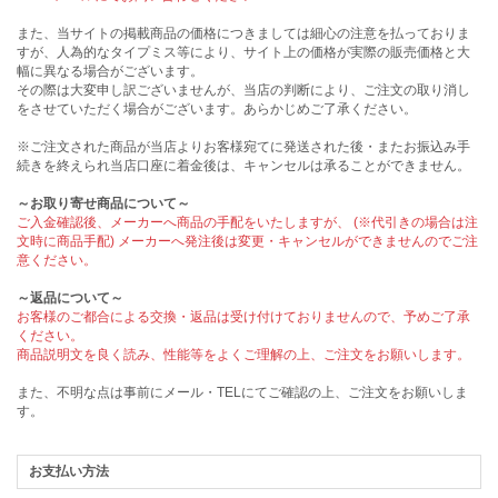
また、当サイトの掲載商品の価格につきましては細心の注意を払っておりま
すが、人為的なタイプミス等により、サイト上の価格が実際の販売価格と大
幅に異なる場合がございます。
その際は大変申し訳ございませんが、当店の判断により、ご注文の取り消し
をさせていただく場合がございます。あらかじめご了承ください。
※ご注文された商品が当店よりお客様宛てに発送された後・またお振込み手
続きを終えられ当店口座に着金後は、キャンセルは承ることができません。
～お取り寄せ商品について～
ご入金確認後、メーカーへ商品の手配をいたしますが、 (※代引きの場合は注
文時に商品手配) メーカーへ発注後は変更・キャンセルができませんのでご注
意ください。
～返品について～
お客様のご都合による交換・返品は受け付けておりませんので、予めご了承
ください。
商品説明文を良く読み、性能等をよくご理解の上、ご注文をお願いします。
また、不明な点は事前にメール・TELにてご確認の上、ご注文をお願いしま
す。
お支払い方法