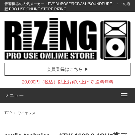
音響機器の人気メーカー・EV/JBL/BOSE/RCF/A&H/SOUNDPURE・・・の通
販 PRO-USE ONLINE STORE RIZING
会員登録はこちら ▶
20,000円（税込）以上お買い上げで 送料無料
メニュー
TOP
ワイヤレス