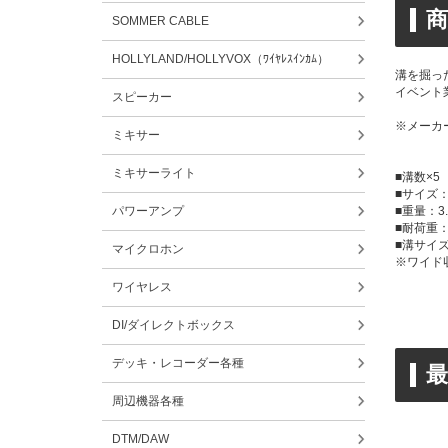
商
SOMMER CABLE
HOLLYLAND/HOLLYVOX（ﾜｲﾔﾚｽｲﾝｶﾑ）
溝を掘っ
イベント
スピーカー
※メーカ
ミキサー
ミキサーライト
■溝数×5
■サイズ：90 
パワーアンプ
■重量：3.
■耐荷重：
■溝サイズ3.
マイクロホン
※ワイド収
ワイヤレス
DI/ダイレクトボックス
デッキ・レコーダー各種
周辺機器各種
DTM/DAW