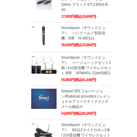
(30m) ブラック ET-1305A-B-
30
17,900円(税込19,690円)
Soundpure（サウンドピュ
ア） ハンドヘルド型送信
機 B帯 H-v8011s
30,000円(税込33,000円)
Soundpure（サウンドピュ
ア） ベージュヘッドセット2
個 / 2ch受信機 ワイヤレスセッ
ト B帯 SPWH01-22eHSBE2
55,860円(税込61,446円)
Smaart SPLフルバージョ
ン/Rational acoustics ( レイシ
ョナルアコースティクス ) ※
メール納品※
54,800円(税込60,280円)
Soundpure（サウンドピュ
ア） 80112マイクロホン2本
/ 2ch受信機 ワイヤレスセット