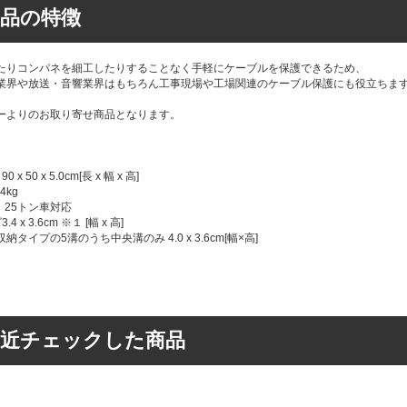
品の特徴
たりコンパネを細工したりすることなく手軽にケーブルを保護できるため、
業界や放送・音響業界はもちろん工事現場や工場関連のケーブル保護にも役立ちま
ーよりのお取り寄せ商品となります。
x 50 x 5.0cm[長 x 幅 x 高]
4kg
 25トン車対応
4 x 3.6cm ※１ [幅 x 高]
納タイプの5溝のうち中央溝のみ 4.0 x 3.6cm[幅×高]
最近チェックした商品