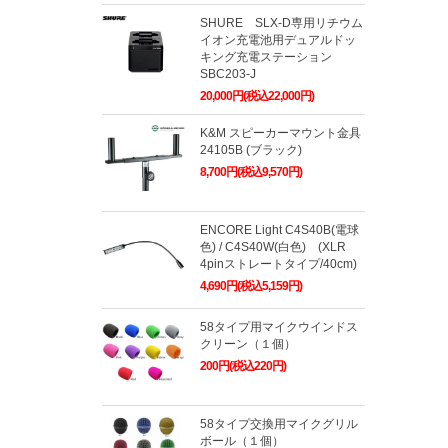
SHURE SLX-D専用リチウム
イオン充電池用デュアルドッ
キング充電ステーション
SBC203-J
20,000円(税込22,000円)
K&M スピーカーマウント金具
24105B (ブラック)
8,700円(税込9,570円)
ENCORE Light C4S40B(電球
色) / C4S40W(白色) (XLR
4pinストレートタイプ/40cm)
4,690円(税込5,159円)
58タイプ用マイクウインドス
クリーン（１個）
200円(税込220円)
58タイプ交換用マイクグリル
ボール（１個）