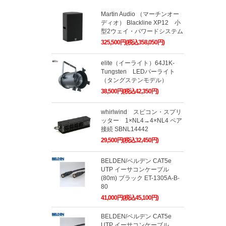
Martin Audio （マーチンオー
ディオ） Blackline XP12 小
型2ウェイ・パワードシステム
325,500円(税込358,050円)
elite（イーライト）64J1K-
Tungsten LEDパーライト
（タングステンモデル）
38,500円(税込42,350円)
whirlwind スピコン・スプリ
ッター 1×NL4→4×NL4 ペア
接続 SBNL14442
29,500円(税込32,450円)
BELDEN/ベルデン CAT5e
UTP イーサコンケーブル
(80m) ブラック ET-1305A-B-
80
41,000円(税込45,100円)
BELDEN/ベルデン CAT5e
UTP イーサコンケーブル