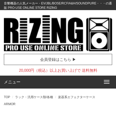
音響機器の人気メーカー・EV/JBL/BOSE/RCF/A&H/SOUNDPURE・・・の通
販 PRO-USE ONLINE STORE RIZING
会員登録はこちら ▶
20,000円（税込）以上お買い上げで 送料無料
メニュー
TOP
ラック・汎用ケース類/各種
楽器系エフェクターケース
ARMOR