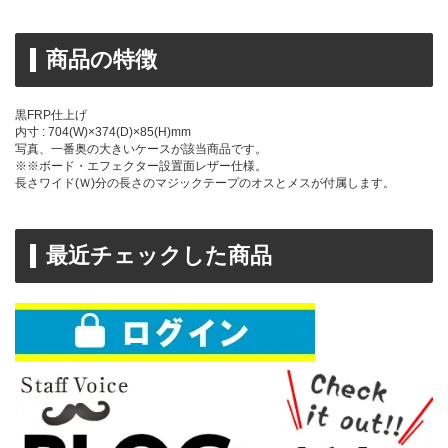
商品の特徴
黒FRP仕上げ
内寸 : 704(W)×374(D)×85(H)mm
写真、一番奥の大きいケースが該当商品です。
※※ボード・エフェクター設置面レザー仕様。
長さワイド(Ｗ)分の長さのマジックテープのオスとメスが付属します。
最近チェックした商品