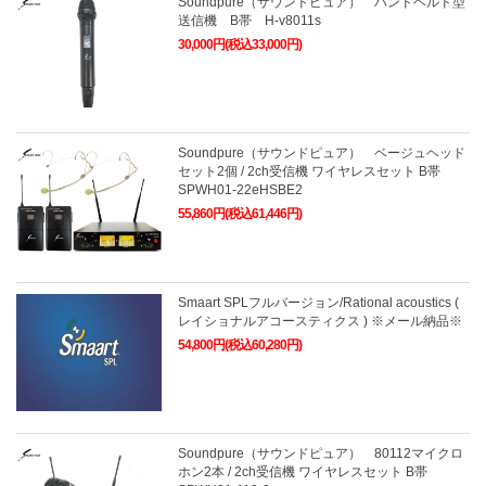
Soundpure（サウンドピュア） ハンドヘルド型
送信機 B帯 H-v8011s
30,000円(税込33,000円)
Soundpure（サウンドピュア） ベージュヘッド
セット2個 / 2ch受信機 ワイヤレスセット B帯
SPWH01-22eHSBE2
55,860円(税込61,446円)
Smaart SPLフルバージョン/Rational acoustics (
レイショナルアコースティクス ) ※メール納品※
54,800円(税込60,280円)
Soundpure（サウンドピュア） 80112マイクロ
ホン2本 / 2ch受信機 ワイヤレスセット B帯