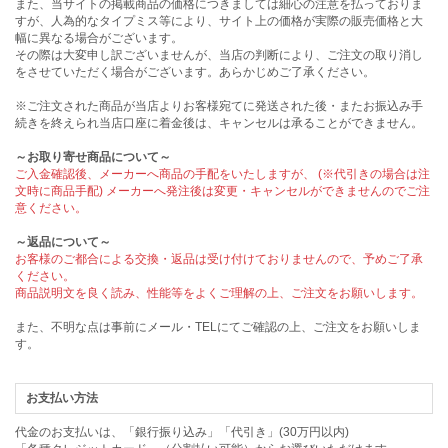
また、当サイトの掲載商品の価格につきましては細心の注意を払っておりま
すが、人為的なタイプミス等により、サイト上の価格が実際の販売価格と大
幅に異なる場合がございます。
その際は大変申し訳ございませんが、当店の判断により、ご注文の取り消し
をさせていただく場合がございます。あらかじめご了承ください。
※ご注文された商品が当店よりお客様宛てに発送された後・またお振込み手
続きを終えられ当店口座に着金後は、キャンセルは承ることができません。
～お取り寄せ商品について～
ご入金確認後、メーカーへ商品の手配をいたしますが、 (※代引きの場合は注
文時に商品手配) メーカーへ発注後は変更・キャンセルができませんのでご注
意ください。
～返品について～
お客様のご都合による交換・返品は受け付けておりませんので、予めご了承
ください。
商品説明文を良く読み、性能等をよくご理解の上、ご注文をお願いします。
また、不明な点は事前にメール・TELにてご確認の上、ご注文をお願いしま
す。
お支払い方法
代金のお支払いは、「銀行振り込み」「代引き」(30万円以内)