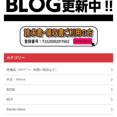
カテゴリー
特価品（ｷｬﾝﾍﾟｰﾝ・お買い得品など）
中古・ｱｳﾄﾚｯﾄ
BOSE
RCF
Electro-Voice