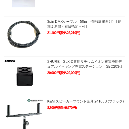
3pin DMXケーブル 50m (仮設設備向け) 【納
期２週間・着日指定不可】
21,100円(税込23,210円)
SHURE SLX-D専用リチウムイオン充電池用デ
ュアルドッキング充電ステーション SBC203-J
20,000円(税込22,000円)
K&M スピーカーマウント金具 24105B (ブラック)
8,700円(税込9,570円)