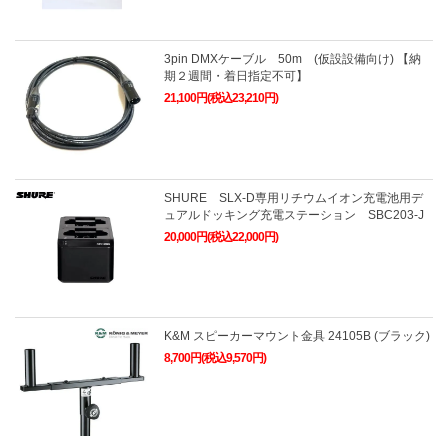
3pin DMXケーブル 50m (仮設設備向け) 【納
期２週間・着日指定不可】
21,100円(税込23,210円)
SHURE SLX-D専用リチウムイオン充電池用デ
ュアルドッキング充電ステーション SBC203-J
20,000円(税込22,000円)
K&M スピーカーマウント金具 24105B (ブラック)
8,700円(税込9,570円)