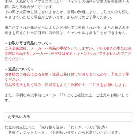
すが、人為的なタイプミス等により、サイト上の価格が実際の販売価格と大
幅に異なる場合がございます。
その際は大変申し訳ございませんが、当店の判断により、ご注文の取り消し
をさせていただく場合がございます。あらかじめご了承ください。
※ご注文された商品が当店よりお客様宛てに発送された後・またお振込み手
続きを終えられ当店口座に着金後は、キャンセルは承ることができません。
～お取り寄せ商品について～
ご入金確認後、メーカーへ商品の手配をいたしますが、 (※代引きの場合は注
文時に商品手配) メーカーへ発注後は変更・キャンセルができませんのでご注
意ください。
～返品について～
お客様のご都合による交換・返品は受け付けておりませんので、予めご了承
ください。
商品説明文を良く読み、性能等をよくご理解の上、ご注文をお願いします。
また、不明な点は事前にメール・TELにてご確認の上、ご注文をお願いしま
す。
お支払い方法
代金のお支払いは、「銀行振り込み」「代引き」(30万円以内)
「各種クレジットカード」（分割払い可能）からお選びいただけます。