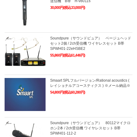
送信機 B帯 H-v8011s
30,000円(税込33,000円)
Soundpure（サウンドピュア） ベージュヘッド
セット2個 / 2ch受信機 ワイヤレスセット B帯
SPWH01-22eHSBE2
55,860円(税込61,446円)
Smaart SPLフルバージョン/Rational acoustics (
レイショナルアコースティクス ) ※メール納品※
54,800円(税込60,280円)
Soundpure（サウンドピュア） 80112マイクロ
ホン2本 / 2ch受信機 ワイヤレスセット B帯
SPWH01-112-2