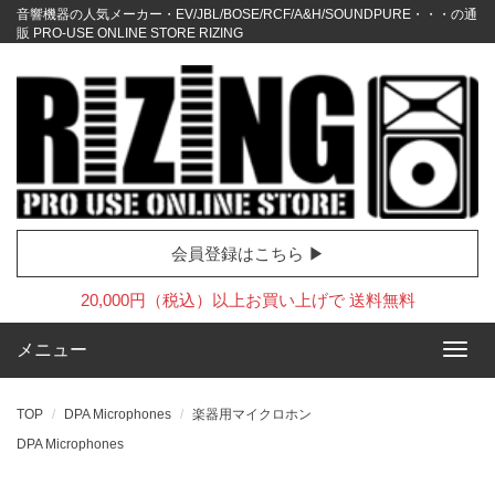
音響機器の人気メーカー・EV/JBL/BOSE/RCF/A&H/SOUNDPURE・・・の通
販 PRO-USE ONLINE STORE RIZING
会員登録はこちら ▶
20,000円（税込）以上お買い上げで 送料無料
メニュー
TOP
DPA Microphones
楽器用マイクロホン
DPA Microphones