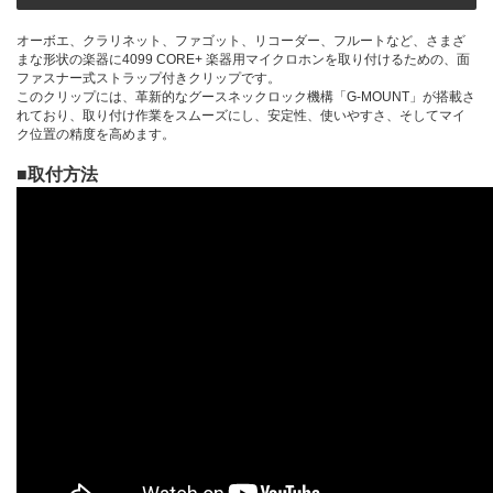
オーボエ、クラリネット、ファゴット、リコーダー、フルートなど、さまざ
まな形状の楽器に4099 CORE+ 楽器用マイクロホンを取り付けるための、面
ファスナー式ストラップ付きクリップです。
このクリップには、革新的なグースネックロック機構「G-MOUNT」が搭載さ
れており、取り付け作業をスムーズにし、安定性、使いやすさ、そしてマイ
ク位置の精度を高めます。
■取付方法