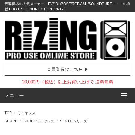
音響機器の人気メーカー・EV/JBL/BOSE/RCF/A&H/SOUNDPURE・・・の通
販 PRO-USE ONLINE STORE RIZING
会員登録はこちら ▶
20,000円（税込）以上お買い上げで 送料無料
メニュー
TOP
ワイヤレス
SHURE
SHUREワイヤレス
SLX-D+シリーズ