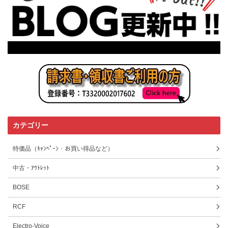
カテゴリー
特価品（ｷｬﾝﾍﾟｰﾝ・お買い得品など）
中古・ｱｳﾄﾚｯﾄ
BOSE
RCF
Electro-Voice