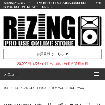
音響機器の人気メーカー・EV/JBL/BOSE/RCF/A&H/SOUNDPURE・・・の通
販 PRO-USE ONLINE STORE RIZING
会員登録はこちら ▶
20,000円（税込）以上お買い上げで 送料無料
メニュー
TOP
HOLLYLAND/HOLLYVOX（ﾜｲﾔﾚｽｲﾝｶﾑ）
HOLLYVOX