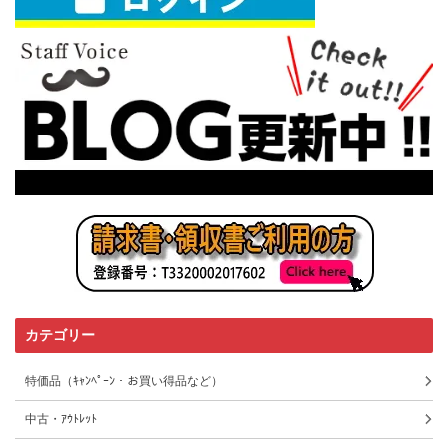
カテゴリー
特価品（ｷｬﾝﾍﾟｰﾝ・お買い得品など）
中古・ｱｳﾄﾚｯﾄ