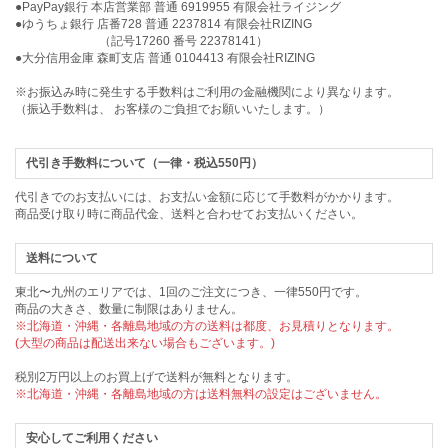
●PayPay銀行 本店営業部 普通 6919955 有限会社ライジング
●ゆうちょ銀行 店番728 普通 2237814 有限会社RIZING
（記号17260 番号 22378141）
●大分信用金庫 森町支店 普通 0104413 有限会社RIZING
※お振込み時に発生する手数料はご利用の金融機関により異なります。
（振込手数料は、 お客様のご負担でお願いいたします。）
代引き手数料について（一律・税込550円）
代引きでのお支払いには、お支払い金額に応じて手数料がかかります。
商品受け取り時に商品代金、送料と合わせてお支払いください。
送料について
東北〜九州のエリアでは、1回のご注文につき、一律550円です。
商品の大きさ、数量に制限はありません。
※北海道・沖縄・各離島地域の方の送料は都度、お見積りとなります。
(大型の商品は配送出来ない場合もございます。)
税別2万円以上のお買上げで送料が無料となります。
※北海道・沖縄・各離島地域の方は送料無料の設定はございません。
安心してご利用ください