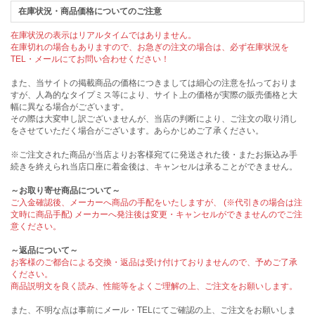
在庫状況・商品価格についてのご注意
在庫状況の表示はリアルタイムではありません。
在庫切れの場合もありますので、お急ぎの注文の場合は、必ず在庫状況を
TEL・メールにてお問い合わせください！
また、当サイトの掲載商品の価格につきましては細心の注意を払っておりま
すが、人為的なタイプミス等により、サイト上の価格が実際の販売価格と大
幅に異なる場合がございます。
その際は大変申し訳ございませんが、当店の判断により、ご注文の取り消し
をさせていただく場合がございます。あらかじめご了承ください。
※ご注文された商品が当店よりお客様宛てに発送された後・またお振込み手
続きを終えられ当店口座に着金後は、キャンセルは承ることができません。
～お取り寄せ商品について～
ご入金確認後、メーカーへ商品の手配をいたしますが、 (※代引きの場合は注
文時に商品手配) メーカーへ発注後は変更・キャンセルができませんのでご注
意ください。
～返品について～
お客様のご都合による交換・返品は受け付けておりませんので、予めご了承
ください。
商品説明文を良く読み、性能等をよくご理解の上、ご注文をお願いします。
また、不明な点は事前にメール・TELにてご確認の上、ご注文をお願いしま