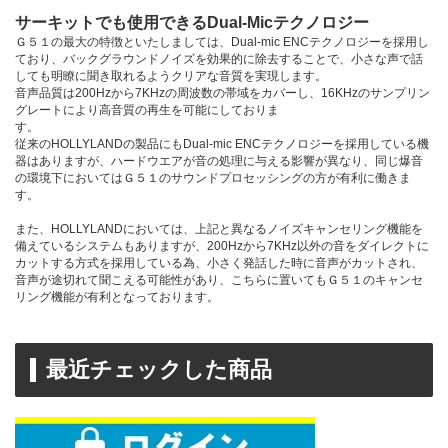
サーキットでも使用できるDual-Micテクノロジー
Ｇ５１の最大の特徴といたしましては、Dual-mic ENCテクノロジーを採用し
ており、バックグラウンドノイズを効果的に除去することで、小さな声で話
しても明瞭に聞き取れるようクリアな音質を実現します。
音声品質は200Hzから7KHzの周波数の帯域をカバーし、16KHzのサンプリン
グレートにより高音質の再生を可能にしておりま
す
従来のHOLLYLANDの製品にもDual-mic ENCテクノロジーを採用している機
器はありますが、ハードウエアが音の処理に与える影響が異なり、同じ爆音
の環境下においてはＧ５１のサウンドプロセッシングの方が有利に働きま
す。
また、HOLLYLANDにおいては、上記と異なるノイズキャンセリング機能を
備えているシステムもありますが、200Hzから7KHz以外の音をダイレクトに
カットする方式を採用している為、小さく発話した時に音声がカットされ、
音声が途切れて聞こえる可能性があり、こちらに置いてもＧ５１のキャンセ
リング機能が有利となっております。
最近チェックした商品