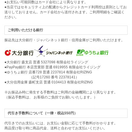
●お支払い可能回数はカード会社により異なります。
●当店ではセキュリティ上の配慮からクレジットカード利用控は原則としてお
送りしておりません。カード会社から送付されます。ご利用明細をご確認く
ださい。
ご利用いただける銀行
振込先は大分銀行・ジャパンネット銀行・信用金庫がご利用いただけます。
●大分銀行 森支店 普通 5327098 有限会社ライジング
●PayPay銀行 本店営業部 普通 6919955 有限会社ライジング
●ゆうちょ銀行 店番728 普通 2237814 有限会社RIZING
（記号17260 番号 22378141）
●大分信用金庫 森町支店 普通 0104413 有限会社RIZING
※お振込み時に発生する手数料はご利用の金融機関により異なります。
（振込手数料は、 お客様のご負担でお願いいたします。）
代引き手数料について（一律・税込550円）
代引きでのお支払いには、お支払い金額に応じて手数料がかかります。
商品受け取り時に商品代金、送料と合わせてお支払いください。