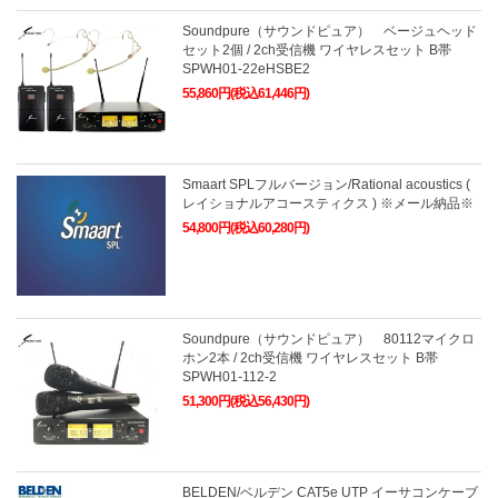
Soundpure（サウンドピュア） ベージュヘッド
セット2個 / 2ch受信機 ワイヤレスセット B帯
SPWH01-22eHSBE2
55,860円(税込61,446円)
Smaart SPLフルバージョン/Rational acoustics (
レイショナルアコースティクス ) ※メール納品※
54,800円(税込60,280円)
Soundpure（サウンドピュア） 80112マイクロ
ホン2本 / 2ch受信機 ワイヤレスセット B帯
SPWH01-112-2
51,300円(税込56,430円)
BELDEN/ベルデン CAT5e UTP イーサコンケーブ