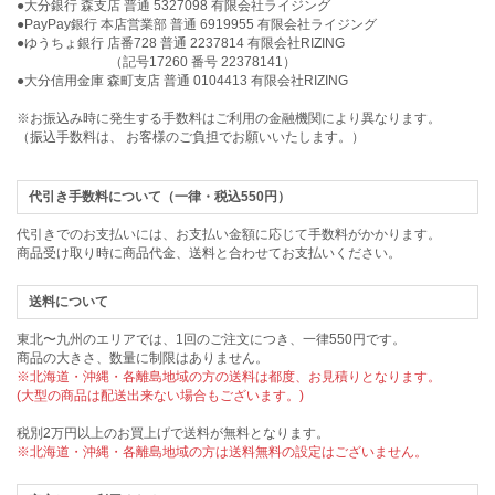
●大分銀行 森支店 普通 5327098 有限会社ライジング
●PayPay銀行 本店営業部 普通 6919955 有限会社ライジング
●ゆうちょ銀行 店番728 普通 2237814 有限会社RIZING
（記号17260 番号 22378141）
●大分信用金庫 森町支店 普通 0104413 有限会社RIZING
※お振込み時に発生する手数料はご利用の金融機関により異なります。
（振込手数料は、 お客様のご負担でお願いいたします。）
代引き手数料について（一律・税込550円）
代引きでのお支払いには、お支払い金額に応じて手数料がかかります。
商品受け取り時に商品代金、送料と合わせてお支払いください。
送料について
東北〜九州のエリアでは、1回のご注文につき、一律550円です。
商品の大きさ、数量に制限はありません。
※北海道・沖縄・各離島地域の方の送料は都度、お見積りとなります。
(大型の商品は配送出来ない場合もございます。)
税別2万円以上のお買上げで送料が無料となります。
※北海道・沖縄・各離島地域の方は送料無料の設定はございません。