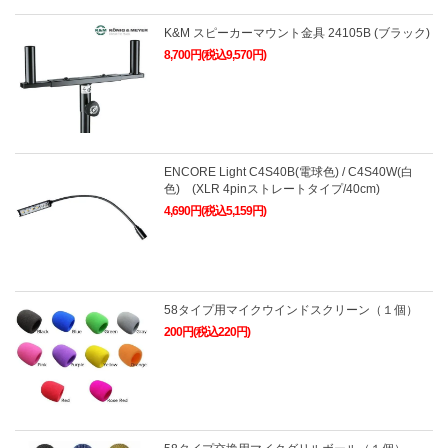
K&M スピーカーマウント金具 24105B (ブラック)
8,700円(税込9,570円)
ENCORE Light C4S40B(電球色) / C4S40W(白
色) (XLR 4pinストレートタイプ/40cm)
4,690円(税込5,159円)
58タイプ用マイクウインドスクリーン（１個）
200円(税込220円)