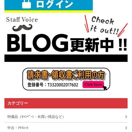
カテゴリー
特価品（ｷｬﾝﾍﾟｰﾝ・お買い得品など）
中古・ｱｳﾄﾚｯﾄ