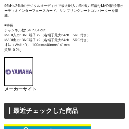
96kHz/24bitのデジタルオーディオで最大64入力/64出力可能なMADI接続用オ
ーディオインターフェースカード。サンプリングレートコンバーターを搭
載。
■特長
チャンネル数: 64 in/64 out
MADI入力: BNC端子 x2（各端子最大64ch、SRC付き）
MADI出力: BNC端子 x2（各端子最大64ch、SRC付き）
寸法（W×H×D）: 100mm×40mm×141mm
質量: 0.2kg
メーカーサイト
最近チェックした商品