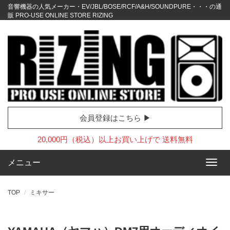
音響機器の人気メーカー・EV/JBL/BOSE/RCF/A&H/SOUNDPURE・・・の通
販 PRO-USE ONLINE STORE RIZING
会員登録はこちら ▶
20,000円（税込）以上お買い上げで 送料無料
メニュー
TOP
ミキサー