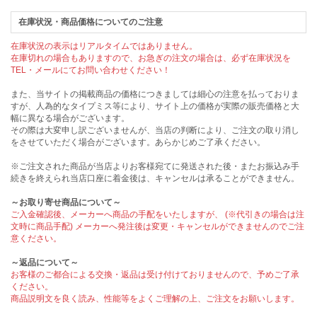
在庫状況・商品価格についてのご注意
在庫状況の表示はリアルタイムではありません。
在庫切れの場合もありますので、お急ぎの注文の場合は、必ず在庫状況を
TEL・メールにてお問い合わせください！
また、当サイトの掲載商品の価格につきましては細心の注意を払っておりま
すが、人為的なタイプミス等により、サイト上の価格が実際の販売価格と大
幅に異なる場合がございます。
その際は大変申し訳ございませんが、当店の判断により、ご注文の取り消し
をさせていただく場合がございます。あらかじめご了承ください。
※ご注文された商品が当店よりお客様宛てに発送された後・またお振込み手
続きを終えられ当店口座に着金後は、キャンセルは承ることができません。
～お取り寄せ商品について～
ご入金確認後、メーカーへ商品の手配をいたしますが、 (※代引きの場合は注
文時に商品手配) メーカーへ発注後は変更・キャンセルができませんのでご注
意ください。
～返品について～
お客様のご都合による交換・返品は受け付けておりませんので、予めご了承
ください。
商品説明文を良く読み、性能等をよくご理解の上、ご注文をお願いします。