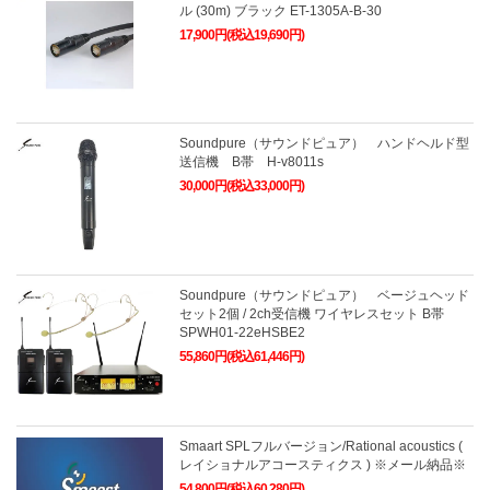
ル (30m) ブラック ET-1305A-B-30
17,900円(税込19,690円)
Soundpure（サウンドピュア） ハンドヘルド型
送信機 B帯 H-v8011s
30,000円(税込33,000円)
Soundpure（サウンドピュア） ベージュヘッド
セット2個 / 2ch受信機 ワイヤレスセット B帯
SPWH01-22eHSBE2
55,860円(税込61,446円)
Smaart SPLフルバージョン/Rational acoustics (
レイショナルアコースティクス ) ※メール納品※
54,800円(税込60,280円)