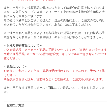
また、当サイトの掲載商品の価格につきましては細心の注意を払っておりま
すが、人為的なタイプミス等により、サイト上の価格が実際の販売価格と大
幅に異なる場合がございます。
その際は大変申し訳ございませんが、当店の判断により、ご注文の取り消し
をさせていただく場合がございます。あらかじめご了承ください。
※ご注文された商品が当店よりお客様宛てに発送された後・またお振込み手
続きを終えられ当店口座に着金後は、キャンセルは承ることができません。
～お取り寄せ商品について～
ご入金確認後、メーカーへ商品の手配をいたしますが、 (※代引きの場合は注
文時に商品手配) メーカーへ発注後は変更・キャンセルができませんのでご注
意ください。
～返品について～
お客様のご都合による交換・返品は受け付けておりませんので、予めご了承
ください。
商品説明文を良く読み、性能等をよくご理解の上、ご注文をお願いします。
また、不明な点は事前にメール・TELにてご確認の上、ご注文をお願いしま
す。
お支払い方法