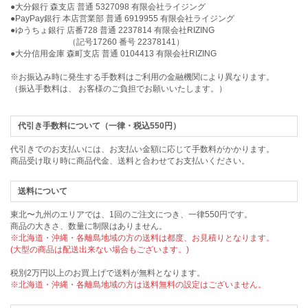
●大分銀行 森支店 普通 5327098 有限会社ライジング
●PayPay銀行 本店営業部 普通 6919955 有限会社ライジング
●ゆうちょ銀行 店番728 普通 2237814 有限会社RIZING
（記号17260 番号 22378141）
●大分信用金庫 森町支店 普通 0104413 有限会社RIZING
※お振込み時に発生する手数料はご利用の金融機関により異なります。
（振込手数料は、 お客様のご負担でお願いいたします。）
代引き手数料について（一律・税込550円）
代引きでのお支払いには、お支払い金額に応じて手数料がかかります。
商品受け取り時に商品代金、送料と合わせてお支払いください。
送料について
東北〜九州のエリアでは、1回のご注文につき、一律550円です。
商品の大きさ、数量に制限はありません。
※北海道・沖縄・各離島地域の方の送料は都度、お見積りとなります。
(大型の商品は配送出来ない場合もございます。)
税別2万円以上のお買上げで送料が無料となります。
※北海道・沖縄・各離島地域の方は送料無料の設定はございません。