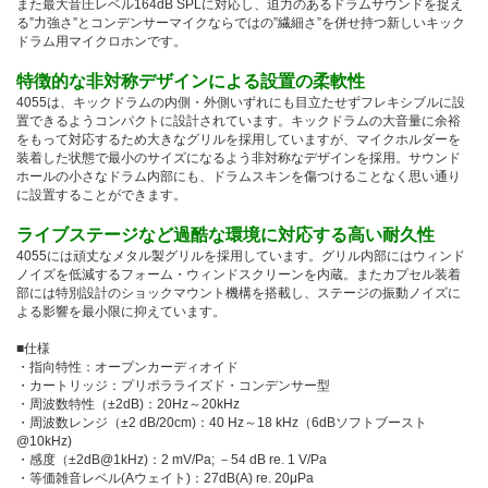
また最大音圧レベル164dB SPLに対応し、迫力のあるドラムサウンドを捉え
る”力強さ”とコンデンサーマイクならではの”繊細さ”を併せ持つ新しいキック
ドラム用マイクロホンです。
特徴的な非対称デザインによる設置の柔軟性
4055は、キックドラムの内側・外側いずれにも目立たせずフレキシブルに設
置できるようコンパクトに設計されています。キックドラムの大音量に余裕
をもって対応するため大きなグリルを採用していますが、マイクホルダーを
装着した状態で最小のサイズになるよう非対称なデザインを採用。サウンド
ホールの小さなドラム内部にも、ドラムスキンを傷つけることなく思い通り
に設置することができます。
ライブステージなど過酷な環境に対応する高い耐久性
4055には頑丈なメタル製グリルを採用しています。グリル内部にはウィンド
ノイズを低減するフォーム・ウィンドスクリーンを内蔵。またカプセル装着
部には特別設計のショックマウント機構を搭載し、ステージの振動ノイズに
よる影響を最小限に抑えています。
■仕様
・指向特性：オープンカーディオイド
・カートリッジ：プリポラライズド・コンデンサー型
・周波数特性（±2dB)：20Hz～20kHz
・周波数レンジ（±2 dB/20cm)：40 Hz～18 kHz（6dBソフトブースト
@10kHz)
・感度（±2dB@1kHz)：2 mV/Pa; －54 dB re. 1 V/Pa
・等価雑音レベル(Aウェイト)：27dB(A) re. 20μPa