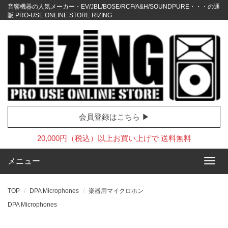
音響機器の人気メーカー・EV/JBL/BOSE/RCF/A&H/SOUNDPURE・・・の通
販 PRO-USE ONLINE STORE RIZING
会員登録はこちら ▶
20,000円（税込）以上お買い上げで 送料無料
メニュー
TOP
DPA Microphones
楽器用マイクロホン
DPA Microphones