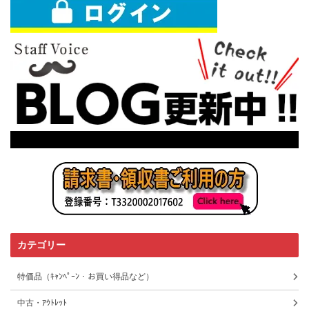
カテゴリー
特価品（ｷｬﾝﾍﾟｰﾝ・お買い得品など）
中古・ｱｳﾄﾚｯﾄ