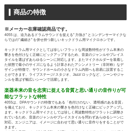
商品の特徴
※メーカー在庫確認商品です。
4055 は、迫力あるドラムサウンドを捉える" 力強さ" とコンデンサーマイクな
らではの" 繊細さ" を併せ持つ新しいキックドラム用マイクロホンです。
キックドラム用マイクとしては珍しいフラットな周波数特性がドラム本来の
響きを色付けなく正確にピックアップするため、音楽のジャンルやプレイス
タイルを選ばずあらゆるシーンに対応します。またマイクホルダーを装着し
た状態で最小のサイズになるよう計算されたアシンメトリー（非対称）なデ
ザインが特徴で、サウンドホールの小さなドラム内部へも容易に設置するこ
とができます。ライブステージ/ スタジオ、Jazz/ ロックなど、シーンやジャ
ンルを選ばず幅広いシーンで活躍します。
楽器本来の音を忠実に捉える音質と思い通りの音作りが可
能なフラットな特性
4055は、DPAサウンドの特徴でもある「色付けのない、透明感のある音質」
を備えており、キックドラム本来の響きを色付けなく正確にピックアップし
ます。キックドラム用マイクとしては珍しく周波数特性がフラットに調整さ
れているため、音楽のジャンルやプレイスタイルを問わずあらゆるシーンに
対応。エンジニアは、イメージに合わせて思い通りに音作りをすることがで
きます。