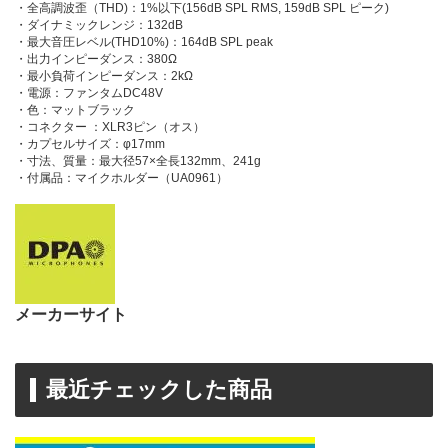
・全高調波歪（THD)：1%以下(156dB SPL RMS, 159dB SPL ピーク)
・ダイナミックレンジ：132dB
・最大音圧レベル(THD10%)：164dB SPL peak
・出力インピーダンス：380Ω
・最小負荷インピーダンス：2kΩ
・電源：ファンタムDC48V
・色：マットブラック
・コネクター ：XLR3ピン（オス）
・カプセルサイズ：φ17mm
・寸法、質量：最大径57×全長132mm、241g
・付属品：マイクホルダー（UA0961）
メーカーサイト
最近チェックした商品