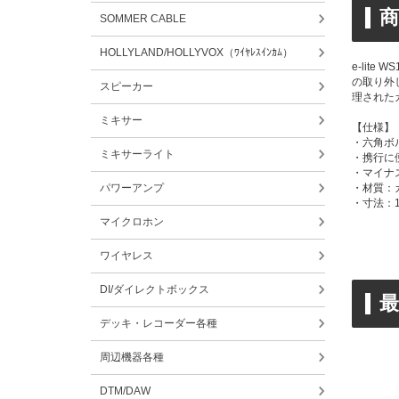
商
SOMMER CABLE
HOLLYLAND/HOLLYVOX（ﾜｲﾔﾚｽｲﾝｶﾑ）
e-li
の取り外
スピーカー
理された
ミキサー
【仕様】
・六角ボル
ミキサーライト
・携行に
・マイナ
パワーアンプ
・材質：
・寸法：140
マイクロホン
ワイヤレス
DI/ダイレクトボックス
デッキ・レコーダー各種
周辺機器各種
DTM/DAW