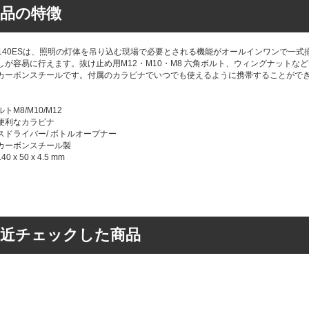
品の特徴
te WS140ESは、照明の灯体を吊り込む現場で必要とされる機能がオールインワン
しが容易に行えます。抜け止め用M12・M10・M8 六角ボルト、ウィングナットな
カーボンスチールです。付属のカラビナでいつでも使えるように携帯することがで
トM8/M10/M12
便利なカラビナ
スドライバー/ ボトルオープナー
カーボンスチール製
 x 50 x 4.5 mm
最近チェックした商品