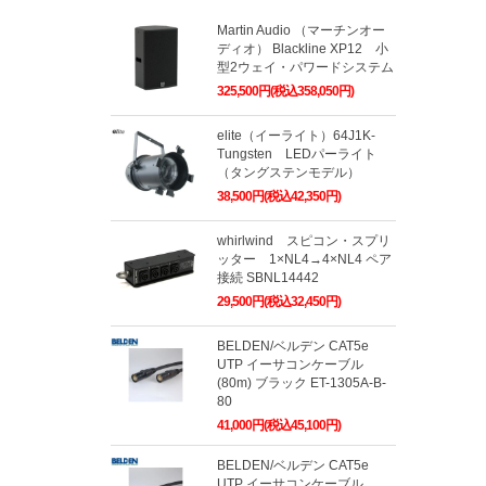
Martin Audio （マーチンオー
ディオ） Blackline XP12 小
型2ウェイ・パワードシステム
325,500円(税込358,050円)
elite（イーライト）64J1K-
Tungsten LEDパーライト
（タングステンモデル）
38,500円(税込42,350円)
whirlwind スピコン・スプリ
ッター 1×NL4→4×NL4 ペア
接続 SBNL14442
29,500円(税込32,450円)
BELDEN/ベルデン CAT5e
UTP イーサコンケーブル
(80m) ブラック ET-1305A-B-
80
41,000円(税込45,100円)
BELDEN/ベルデン CAT5e
UTP イーサコンケーブル