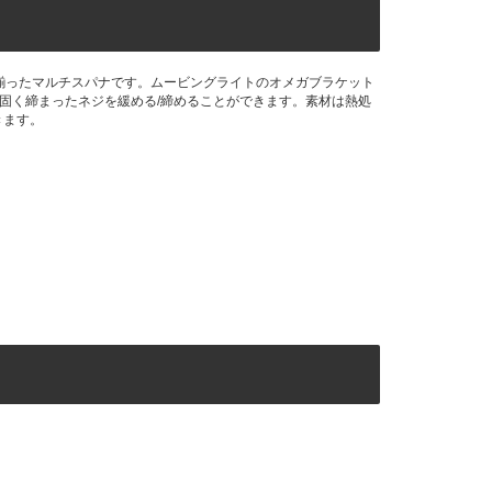
で一式揃ったマルチスパナです。ムービングライトのオメガブラケット
ど固く締まったネジを緩める/締めることができます。素材は熱処
きます。