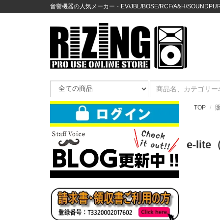
音響機器の人気メーカー・EV/JBL/BOSE/RCF/A&H/SOUNDPURE
TOP
e-l