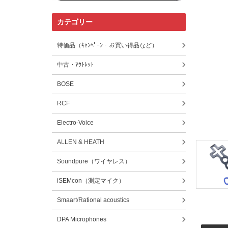
カテゴリー
特価品（ｷｬﾝﾍﾟｰﾝ・お買い得品など）
中古・ｱｳﾄﾚｯﾄ
BOSE
RCF
Electro-Voice
ALLEN & HEATH
Soundpure（ワイヤレス）
iSEMcon（測定マイク）
Smaart/Rational acoustics
DPA Microphones