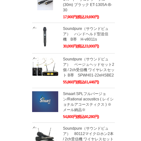
(30m) ブラック ET-1305A-B-
30
17,900円(税込19,690円)
Soundpure（サウンドピュ
ア） ハンドヘルド型送信
機 B帯 H-v8011s
30,000円(税込33,000円)
Soundpure（サウンドピュ
ア） ベージュヘッドセット2
個 / 2ch受信機 ワイヤレスセッ
ト B帯 SPWH01-22eHSBE2
55,860円(税込61,446円)
Smaart SPLフルバージョ
ン/Rational acoustics ( レイシ
ョナルアコースティクス ) ※
メール納品※
54,800円(税込60,280円)
Soundpure（サウンドピュ
ア） 80112マイクロホン2本
/ 2ch受信機 ワイヤレスセット