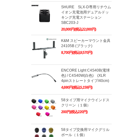
SHURE SLX-D専用リチウム
イオン充電池用デュアルドッ
キング充電ステーション
SBC203-J
20,000円(税込22,000円)
K&M スピーカーマウント金具
24105B (ブラック)
8,700円(税込9,570円)
ENCORE Light C4S40B(電球
色) / C4S40W(白色) (XLR
4pinストレートタイプ/40cm)
4,690円(税込5,159円)
58タイプ用マイクウインドス
クリーン（１個）
200円(税込220円)
58タイプ交換用マイクグリル
ボール（１個）