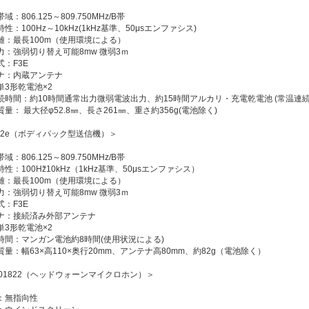
：806.125～809.750MHz/B帯
性：100Hz～10kHz(1kHz基準、50μsエンファシス)
離：最長100m（使用環境による）
力：強弱切り替え可能8mw 微弱3ｍ
：F3E
ナ：内蔵アンテナ
単3形乾電池×2
続時間：約10時間通常出力微弱電波出力、約15時間アルカリ・充電乾電池 (常温連続
量： 最大径φ52.8㎜、長さ261㎜、重さ約356g(電池除く)
022e（ボディパック型送信機）＞
：806.125～809.750MHz/B帯
性：100Hz̃10kHz（1kHz基準、50μsエンファシス）
離：最長100m（使用環境による）
力：強弱切り替え可能8mw 微弱3ｍ
：F3E
ナ：接続済み外部アンテナ
単3形乾電池×2
間：マンガン電池約8時間(使用状況による)
量：幅63×高110×奥行20mm、アンテナ高80mm、約82g（電池除く）
H01822（ヘッドウォーンマイクロホン）＞
：無指向性