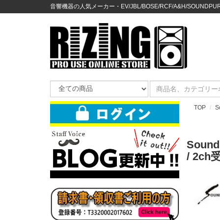
音響機器の人気メーカー・EV/JBL/BOSE/RCF/A&H/SOUNDPURE
TOP
S
Sou
/ 2c