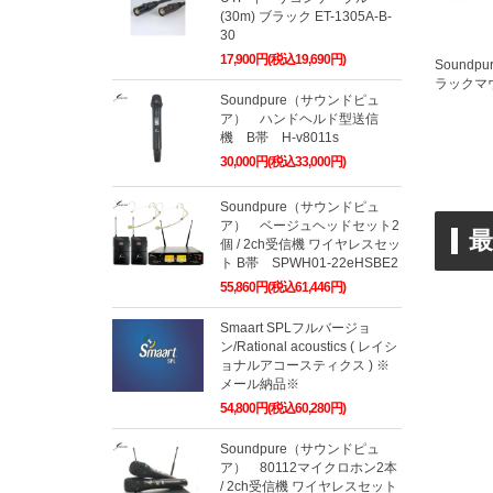
(30m) ブラック ET-1305A-B-
30
17,900円(税込19,690円)
Sound
ラックマウ
Soundpure（サウンドピュ
ア） ハンドヘルド型送信
機 B帯 H-v8011s
30,000円(税込33,000円)
Soundpure（サウンドピュ
ア） ベージュヘッドセット2
個 / 2ch受信機 ワイヤレスセッ
ト B帯 SPWH01-22eHSBE2
55,860円(税込61,446円)
Smaart SPLフルバージョ
ン/Rational acoustics ( レイシ
ョナルアコースティクス ) ※
メール納品※
54,800円(税込60,280円)
Soundpure（サウンドピュ
ア） 80112マイクロホン2本
/ 2ch受信機 ワイヤレスセット