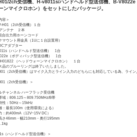
-H01/2ch受信機、H-v8011s/ハンドヘルド型送信機、B-V80
ーンマイクロホン）をセットにしたパッケージ。
内容＞
W-H01（2ch受信機）１台
Cアンテナ ２本
c混合出力用ホーンコード
クマウント用金具（1Uに１台設置用）
DCアダプター
8011s（ハンドヘルド型送信機） 1台
8022e（ボディパック型送信機） 1台
HH01822 （ヘッドウォーンマイクロホン） １台
ス品のブルーリングは終了いたしました。
W-H01（2ch受信機）はマイク入力とライン入力のどちらにも対応している為、ラ
-H01（2ch受信機）＞
ルチャンネル ハーフラック受信機
：806.125～809.750MHz/B帯
性：50Hz～15kHz
離：最長100m（使用環境による）
：約400mA（12V~15V DC）
さ46mm・幅210mm・奥行195mm
1kg
011s（ハンドヘルド型送信機）＞