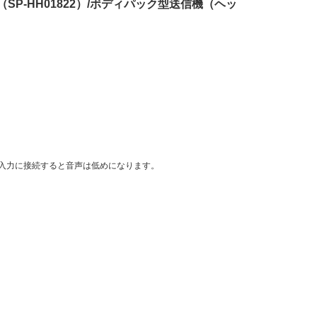
22e（SP-HH01822）/ボディパック型送信機（ヘッ
イン入力に接続すると音声は低めになります。