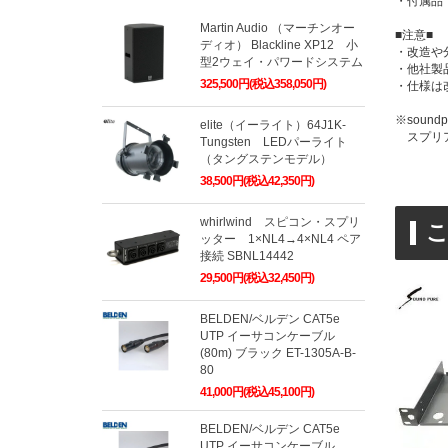
・付属品
Martin Audio （マーチンオー
■注意■
ディオ） Blackline XP12 小
・改造や
型2ウェイ・パワードシステム
・他社製
325,500円(税込358,050円)
・仕様は
※soun
elite（イーライト）64J1K-
スプリア
Tungsten LEDパーライト
（タングステンモデル）
38,500円(税込42,350円)
whirlwind スピコン・スプリ
ッター 1×NL4→4×NL4 ペア
接続 SBNL14442
29,500円(税込32,450円)
BELDEN/ベルデン CAT5e
UTP イーサコンケーブル
(80m) ブラック ET-1305A-B-
80
41,000円(税込45,100円)
BELDEN/ベルデン CAT5e
UTP イーサコンケーブル