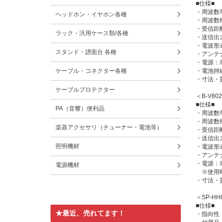
■仕様■
・周波数帯域
ヘッドホン・イヤホン各種
・周波数特
・受信距
ラック・汎用ケース類/各種
・送信出
・電波形式
スタンド・譜面台 各種
・アンテ
・電源：
・電池持
ケーブル・コネクター各種
・寸法・質
ケーブルプロテクター
＜B-V8
■仕様■
PA（音響）便利品
・周波数帯域
・周波数特
楽器アクセサリ（チューナー・電池等）
・受信距
・送信出
照明機材
・電波形式
・アンテ
・電源：
電源機材
※使用時
・寸法・質
＜SP-H
■仕様■
★最近、売れてます！
・指向性