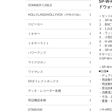
SP-W
SOMMER CABLE
ドウォ
HOLLYLAND/HOLLYVOX（ﾜｲﾔﾚｽｲﾝｶﾑ）
＜セット
１．SP-
スピーカー
２．BN
３．1,2
４．ラッ
ミキサー
５．小型
６．H-v
ミキサーライト
７．B-V
８．SP-
パワーアンプ
※サービ
※SP-
マイクロホン
＜SP-W
■仕様■
ワイヤレス
・デュア
・周波数帯域
DI/ダイレクトボックス
・周波数特
・受信距
デッキ・レコーダー各種
・消費電力
・寸法：高
周辺機器各種
・重量：1.
＜H-v8
DTM/DAW