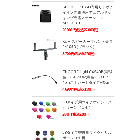
SHURE SLX-D専用リチウム
イオン充電池用デュアルドッ
キング充電ステーション
SBC203-J
20,000円(税込22,000円)
K&M スピーカーマウント金具
24105B (ブラック)
8,700円(税込9,570円)
ENCORE Light C4S40B(電球
色) / C4S40W(白色) (XLR
4pinストレートタイプ/40cm)
4,690円(税込5,159円)
58タイプ用マイクウインドス
クリーン（１個）
200円(税込220円)
58タイプ交換用マイクグリル
ボール（１個）