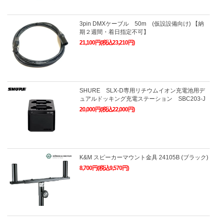
3pin DMXケーブル 50m (仮設設備向け) 【納
期２週間・着日指定不可】
21,100円(税込23,210円)
SHURE SLX-D専用リチウムイオン充電池用デ
ュアルドッキング充電ステーション SBC203-J
20,000円(税込22,000円)
K&M スピーカーマウント金具 24105B (ブラック)
8,700円(税込9,570円)