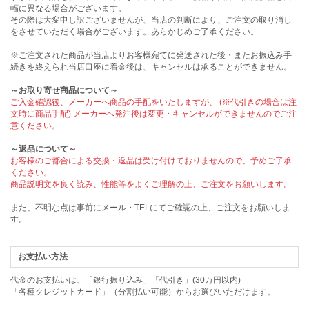
幅に異なる場合がございます。
その際は大変申し訳ございませんが、当店の判断により、ご注文の取り消し
をさせていただく場合がございます。あらかじめご了承ください。
※ご注文された商品が当店よりお客様宛てに発送された後・またお振込み手
続きを終えられ当店口座に着金後は、キャンセルは承ることができません。
～お取り寄せ商品について～
ご入金確認後、メーカーへ商品の手配をいたしますが、 (※代引きの場合は注
文時に商品手配) メーカーへ発注後は変更・キャンセルができませんのでご注
意ください。
～返品について～
お客様のご都合による交換・返品は受け付けておりませんので、予めご了承
ください。
商品説明文を良く読み、性能等をよくご理解の上、ご注文をお願いします。
また、不明な点は事前にメール・TELにてご確認の上、ご注文をお願いしま
す。
お支払い方法
代金のお支払いは、「銀行振り込み」「代引き」(30万円以内)
「各種クレジットカード」（分割払い可能）からお選びいただけます。