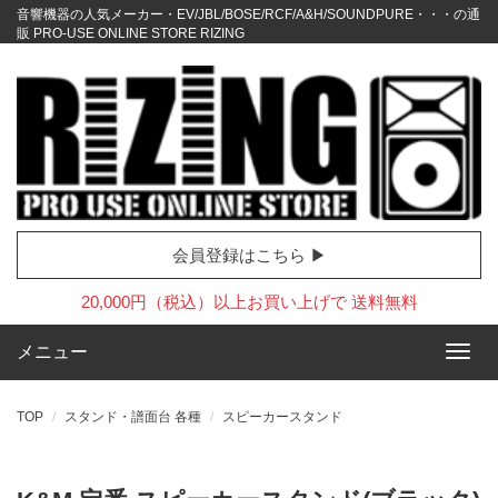
音響機器の人気メーカー・EV/JBL/BOSE/RCF/A&H/SOUNDPURE・・・の通
販 PRO-USE ONLINE STORE RIZING
会員登録はこちら ▶
20,000円（税込）以上お買い上げで 送料無料
メニュー
TOP
スタンド・譜面台 各種
スピーカースタンド