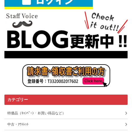
カテゴリー
特価品（ｷｬﾝﾍﾟｰﾝ・お買い得品など）
中古・ｱｳﾄﾚｯﾄ