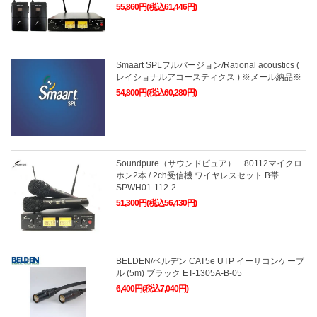
55,860円(税込61,446円)
Smaart SPLフルバージョン/Rational acoustics (
レイショナルアコースティクス ) ※メール納品※
54,800円(税込60,280円)
Soundpure（サウンドピュア） 80112マイクロ
ホン2本 / 2ch受信機 ワイヤレスセット B帯
SPWH01-112-2
51,300円(税込56,430円)
BELDEN/ベルデン CAT5e UTP イーサコンケーブ
ル (5m) ブラック ET-1305A-B-05
6,400円(税込7,040円)