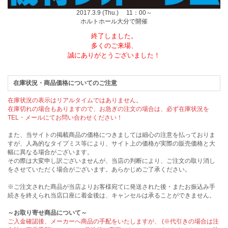
2017.3.9 (Thu.) 11：00～
ホルトホール大分で開催
終了しました。
多くのご来場、
誠にありがとうございました！
在庫状況・商品価格についてのご注意
在庫状況の表示はリアルタイムではありません。
在庫切れの場合もありますので、お急ぎの注文の場合は、必ず在庫状況を
TEL・メールにてお問い合わせください！
また、当サイトの掲載商品の価格につきましては細心の注意を払っておりま
すが、人為的なタイプミス等により、サイト上の価格が実際の販売価格と大
幅に異なる場合がございます。
その際は大変申し訳ございませんが、当店の判断により、ご注文の取り消し
をさせていただく場合がございます。あらかじめご了承ください。
※ご注文された商品が当店よりお客様宛てに発送された後・またお振込み手
続きを終えられ当店口座に着金後は、キャンセルは承ることができません。
～お取り寄せ商品について～
ご入金確認後、メーカーへ商品の手配をいたしますが、 (※代引きの場合は注