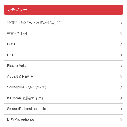
カテゴリー
特価品（ｷｬﾝﾍﾟｰﾝ・お買い得品など）
中古・ｱｳﾄﾚｯﾄ
BOSE
RCF
Electro-Voice
ALLEN & HEATH
Soundpure（ワイヤレス）
iSEMcon（測定マイク）
Smaart/Rational acoustics
DPA Microphones