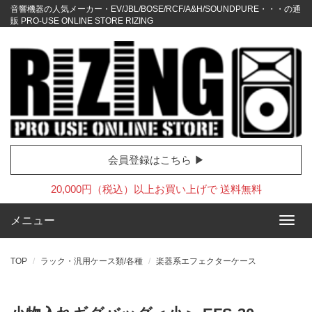
音響機器の人気メーカー・EV/JBL/BOSE/RCF/A&H/SOUNDPURE・・・の通
販 PRO-USE ONLINE STORE RIZING
会員登録はこちら ▶
20,000円（税込）以上お買い上げで 送料無料
メニュー
TOP
ラック・汎用ケース類/各種
楽器系エフェクターケース