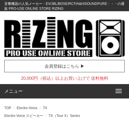
音響機器の人気メーカー・EV/JBL/BOSE/RCF/A&H/SOUNDPURE・・・の通
販 PRO-USE ONLINE STORE RIZING
会員登録はこちら ▶
20,000円（税込）以上お買い上げで 送料無料
メニュー
TOP
Electro-Voice
TX
Electro-Voice スピーカー
TX（Tour X）Series