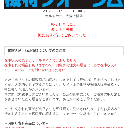
2017.3.9 (Thu.) 11：00～
ホルトホール大分で開催
終了しました。
多くのご来場、
誠にありがとうございました！
在庫状況・商品価格についてのご注意
在庫状況の表示はリアルタイムではありません。
在庫切れの場合もありますので、お急ぎの注文の場合は、必ず在庫状況を
TEL・メールにてお問い合わせください！
また、当サイトの掲載商品の価格につきましては細心の注意を払っておりま
すが、人為的なタイプミス等により、サイト上の価格が実際の販売価格と大
幅に異なる場合がございます。
その際は大変申し訳ございませんが、当店の判断により、ご注文の取り消し
をさせていただく場合がございます。あらかじめご了承ください。
※ご注文された商品が当店よりお客様宛てに発送された後・またお振込み手
続きを終えられ当店口座に着金後は、キャンセルは承ることができません。
～お取り寄せ商品について～