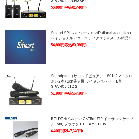
SPWH01-22eHSBE2
55,860円(税込61,446円)
Smaart SPLフルバージョン/Rational acoustics (
レイショナルアコースティクス ) ※メール納品※
54,800円(税込60,280円)
Soundpure（サウンドピュア） 80112マイクロ
ホン2本 / 2ch受信機 ワイヤレスセット B帯
SPWH01-112-2
51,300円(税込56,430円)
BELDEN/ベルデン CAT5e UTP イーサコンケーブ
ル (5m) ブラック ET-1305A-B-05
6,400円(税込7,040円)