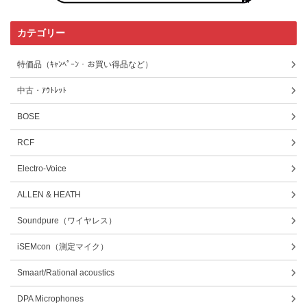
カテゴリー
特価品（ｷｬﾝﾍﾟｰﾝ・お買い得品など）
中古・ｱｳﾄﾚｯﾄ
BOSE
RCF
Electro-Voice
ALLEN & HEATH
Soundpure（ワイヤレス）
iSEMcon（測定マイク）
Smaart/Rational acoustics
DPA Microphones