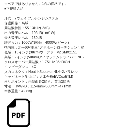
※ペアではありません。1台の価格です。
■正規輸入品
形式：2ウェイ フルレンジシステム
保護回路：高域
周波数特性：55-13kHz(-3dB)
出力音圧レベル：103dB(1m/1W)
最大音圧レベル：139dB
許容入力：1000W(連続) 4000W(ピーク)
指向性：水平60×垂直40°※ホーンローテション可能
低域：15インチ(38cm)ウーファー×2 SMX2151
高域：2インチ(50mm)ダイヤフラムドライバー ND2
クロスオーバー周波数：1.75kHz 36dB/Oct
インピーダンス：4Ω
入力コネクタ：NeutrikSpeakonNL4×2パラレル
キャビネット/仕上げ：人工合板/EVCoat(TM)
吊りポイント：両側面各2箇所、背面2箇所
寸法 H×W×D：1154mm×508mm×471mm
本体重量：42.8kg