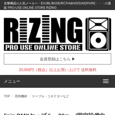
音響機器の人気メーカー・EV/JBL/BOSE/RCF/A&H/SOUNDPURE・・・の通
販 PRO-USE ONLINE STORE RIZING
会員登録はこちら ▶
20,000円（税込）以上お買い上げで 送料無料
メニュー
TOP
照明機材
ケーブル・コネクターなど