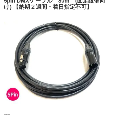
5pin DMXケーブル 80m (固定設備向
け) 【納期２週間・着日指定不可】