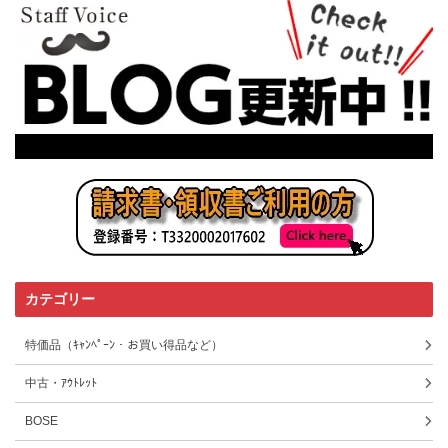
カテゴリー
特価品（ｷｬﾝﾍﾟｰﾝ・お買い得品など）
中古・ｱｳﾄﾚｯﾄ
BOSE