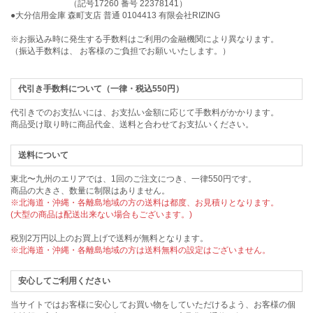
（記号17260 番号 22378141）
●大分信用金庫 森町支店 普通 0104413 有限会社RIZING
※お振込み時に発生する手数料はご利用の金融機関により異なります。
（振込手数料は、 お客様のご負担でお願いいたします。）
代引き手数料について（一律・税込550円）
代引きでのお支払いには、お支払い金額に応じて手数料がかかります。
商品受け取り時に商品代金、送料と合わせてお支払いください。
送料について
東北〜九州のエリアでは、1回のご注文につき、一律550円です。
商品の大きさ、数量に制限はありません。
※北海道・沖縄・各離島地域の方の送料は都度、お見積りとなります。
(大型の商品は配送出来ない場合もございます。)
税別2万円以上のお買上げで送料が無料となります。
※北海道・沖縄・各離島地域の方は送料無料の設定はございません。
安心してご利用ください
当サイトではお客様に安心してお買い物をしていただけるよう、お客様の個