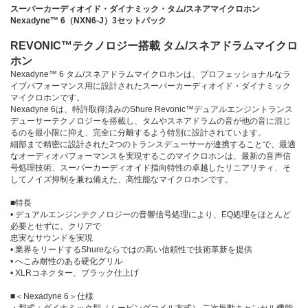
スーパーカーディオイド・ダイナミック・タム/スネアマイクロホン
Nexadyne™ 6（NXN6-J）3セットパック
REVONIC™テクノロジー搭載 タム/スネアドラムマイクロ
ホン
Nexadyne™ 6 タム/スネアドラムマイクロホンは、プロフェッショナルなラ
イブパフォーマンス用に設計されたスーパーカーディオイド・ダイナミック
マイクロホンです。
Nexadyne 6は、特許取得済みのShure Revonic™デュアルエンジントランス
デューサーテクノロジーを搭載し、タムやスネアドラムの音が他の音に混じ
るのを最小限に抑え、完全に分離するよう特別に設計されています。
細部まで精密に設計された2つのトランスデューサーが連携することで、最適
なオーディオパフォーマンスを実現するこのマイクロホンは、最新の音声信
号処理技術、スーパーカーディオイド指向特性の卓越したリニアリティ、そ
してノイズ抑制を兼ね備えた、高性能なマイクロホンです。
■特長
• デュアルエンジンテクノロジーの音響信号処理により、EQ処理をほとんど
必要とせずに、クリアで
忠実なサウンドを実現
• 業界をリードするShureならではの高い信頼性で技術革新を提供
• へこみ耐性のある硬化グリル
• XLRコネクター、ブラック仕上げ
■＜Nexadyne 6＞仕様
・型式：ダイナミック型（ムービングコイル方式） 二次振動キャンセル機能