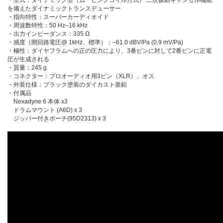
を備えたダイナミックトランスデューサー
・指向特性：スーパーカーディオイド
・周波数特性：50 Hz–16 kHz
・出力インピーダンス：335 Ω
・感度（開回路電圧@ 1kHz、標準）：–61.0 dBV/Pa (0.9 mV/Pa)
・極性：ダイヤフラムへの正の圧力により、3番ピンに対して2番ピンに正電
圧が生成される
・質量：245 g
・コネクター：プロオーディオ用3ピン（XLR）、オス
・外装仕様：ブラック塗装のダイカスト亜鉛
・付属品
Nexadyne 6 本体 x3
ドラムマウント (A6D) x 3
ジッパー付きポーチ(95D2313) x 3