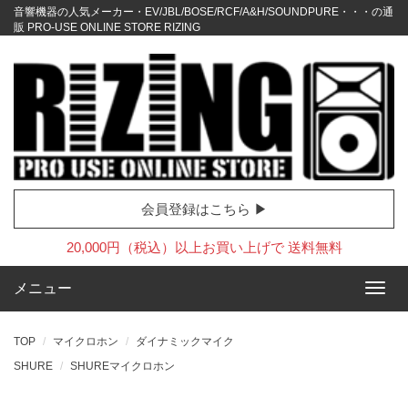
音響機器の人気メーカー・EV/JBL/BOSE/RCF/A&H/SOUNDPURE・・・の通
販 PRO-USE ONLINE STORE RIZING
会員登録はこちら ▶
20,000円（税込）以上お買い上げで 送料無料
メニュー
TOP
マイクロホン
ダイナミックマイク
SHURE
SHUREマイクロホン