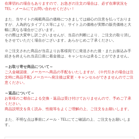
在庫切れの場合もありますので、お急ぎの注文の場合は、必ず在庫状況を
TEL・メールにてお問い合わせください！
また、当サイトの掲載商品の価格につきましては細心の注意を払っておりま
すが、人為的なタイプミス等により、サイト上の価格が実際の販売価格と大
幅に異なる場合がございます。
その際は大変申し訳ございませんが、当店の判断により、ご注文の取り消し
をさせていただく場合がございます。あらかじめご了承ください。
※ご注文された商品が当店よりお客様宛てに発送された後・またお振込み手
続きを終えられ当店口座に着金後は、キャンセルは承ることができません。
～お取り寄せ商品について～
ご入金確認後、メーカーへ商品の手配をいたしますが、 (※代引きの場合は注
文時に商品手配) メーカーへ発注後は変更・キャンセルができませんのでご注
意ください。
～返品について～
お客様のご都合による交換・返品は受け付けておりませんので、予めご了承
ください。
商品説明文を良く読み、性能等をよくご理解の上、ご注文をお願いします。
また、不明な点は事前にメール・TELにてご確認の上、ご注文をお願いしま
す。