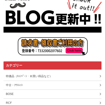
カテゴリー
特価品（ｷｬﾝﾍﾟｰﾝ・お買い得品など）
中古・ｱｳﾄﾚｯﾄ
BOSE
RCF