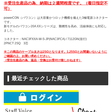
※受注生産品の為、納期は２週間程度です。（着日指定不
可）
powerCON（パワコン）は大容量かつロック機構を備えた3極電源コネクター
です。
新モデルのパワコン20A XXシリーズは、難燃性を高め、活線挿抜にも対応し
ました。
コネクター：NAC3FXXA-W-S-JP(NAC3FCA) / 7112GN(並行)
2PNCT 2SQ 3芯
※この商品のケーブル太さは2SQとなります。1.25SQとお間違いないように
ご確認の上、お買い求めください。
（受注生産品の為、返品・交換はお受付け致しかねます）
最近チェックした商品