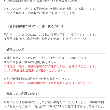
●大分信用金庫 森町支店 普通 0104413 有限会社RIZING
※お振込み時に発生する手数料はご利用の金融機関により異なります。
（振込手数料は、 お客様のご負担でお願いいたします。）
代引き手数料について（一律・税込550円）
代引きでのお支払いには、お支払い金額に応じて手数料がかかります。
商品受け取り時に商品代金、送料と合わせてお支払いください。
送料について
東北〜九州のエリアでは、1回のご注文につき、一律550円です。
商品の大きさ、数量に制限はありません。
※北海道・沖縄・各離島地域の方の送料は都度、お見積りとなります。
(大型の商品は配送出来ない場合もございます。)
税別2万円以上のお買上げで送料が無料となります。
※北海道・沖縄・各離島地域の方は送料無料の設定はございません。
安心してご利用ください
当サイトではお客様に安心してお買い物をしていただけるよう、お客様の個
人情報を入力するページは全て256bitのSSL暗号化で通信を行っております。