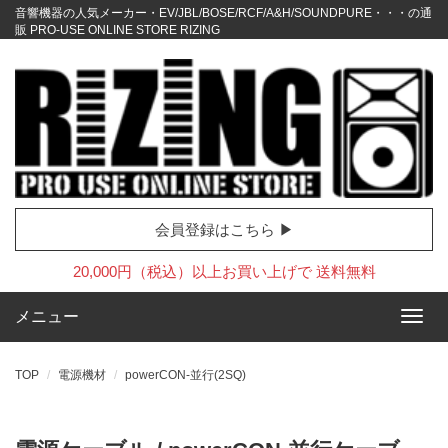
音響機器の人気メーカー・EV/JBL/BOSE/RCF/A&H/SOUNDPURE・・・の通
販 PRO-USE ONLINE STORE RIZING
会員登録はこちら ▶
20,000円（税込）以上お買い上げで 送料無料
メニュー
TOP
電源機材
powerCON-並行(2SQ)