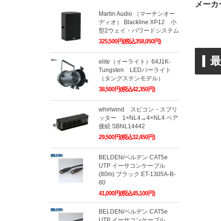
メーカ
Martin Audio （マーチンオー
ディオ） Blackline XP12 小
型2ウェイ・パワードシステム
325,500円(税込358,050円)
elite（イーライト）64J1K-
Tungsten LEDパーライト
（タングステンモデル）
38,500円(税込42,350円)
whirlwind スピコン・スプリ
ッター 1×NL4→4×NL4 ペア
接続 SBNL14442
29,500円(税込32,450円)
BELDEN/ベルデン CAT5e
UTP イーサコンケーブル
(80m) ブラック ET-1305A-B-
80
41,000円(税込45,100円)
BELDEN/ベルデン CAT5e
UTP イーサコンケーブル