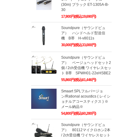
(30m) ブラック ET-1305A-B-
30
17,900円(税込19,690円)
Soundpure（サウンドピュ
ア） ハンドヘルド型送信
機 B帯 H-v8011s
30,000円(税込33,000円)
Soundpure（サウンドピュ
ア） ベージュヘッドセット2
個 / 2ch受信機 ワイヤレスセッ
ト B帯 SPWH01-22eHSBE2
55,860円(税込61,446円)
Smaart SPLフルバージョ
ン/Rational acoustics ( レイシ
ョナルアコースティクス ) ※
メール納品※
54,800円(税込60,280円)
Soundpure（サウンドピュ
ア） 80112マイクロホン2本
/ 2ch受信機 ワイヤレスセット