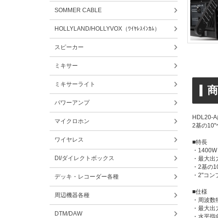
SOMMER CABLE
HOLLYLAND/HOLLYVOX（ﾜｲﾔﾚｽｲﾝｶﾑ）
スピーカー
ミキサー
ミキサーライト
商
パワーアンプ
HDL20
マイクロホン
2基の1
ワイヤレス
■特長
・1400
DI/ダイレクトボックス
・最大出力
・2基の1
・2"コン
デッキ・レコーダー各種
■仕様
周辺機器各種
・周波数特性
・最大出力
DTM/DAW
・水平指向