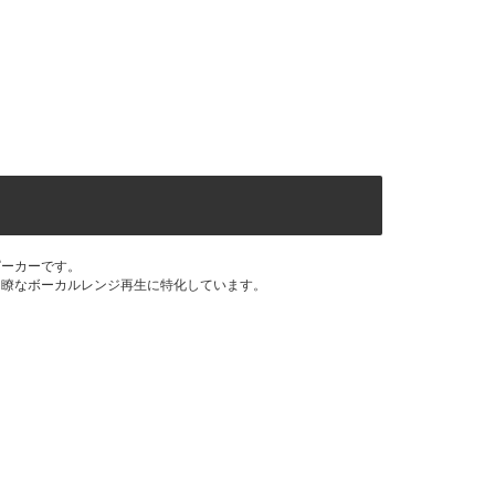
ピーカーです。
と明瞭なボーカルレンジ再生に特化しています。