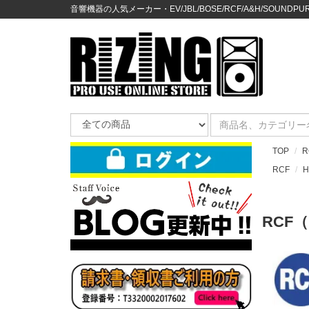
音響機器の人気メーカー・EV/JBL/BOSE/RCF/A&H/SOUNDPURE
TOP
R
RCF
H
RCF