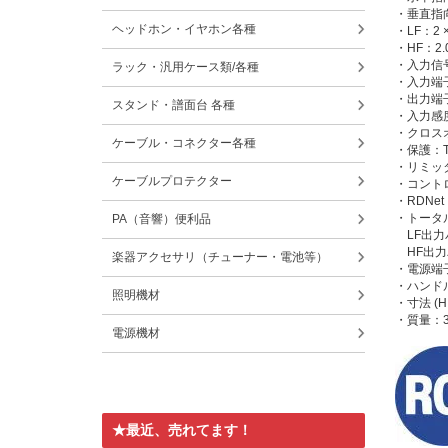
・垂直指向
ヘッドホン・イヤホン各種
・LF：2 × 10
・HF：2.0'',
・入力信
ラック・汎用ケース類/各種
・入力端子
・出力端子
スタンド・譜面台 各種
・入力感度：
・クロスオ
ケーブル・コネクター各種
・保護：Th
・リミッ
ケーブルプロテクター
・コントロール：
・RDNe
・トータル出
PA（音響）便利品
LF出力パワ
HF出力パワ
楽器アクセサリ（チューナー・電池等）
・電源端子
・ハンドル：
照明機材
・寸法 (H ×
・質量：30
電源機材
★最近、売れてます！