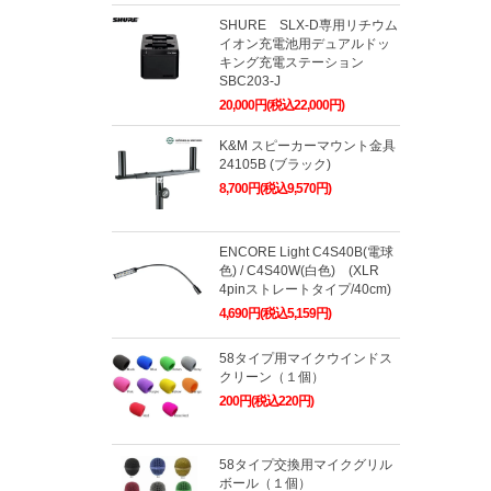
SHURE SLX-D専用リチウム
イオン充電池用デュアルドッ
キング充電ステーション
SBC203-J
20,000円(税込22,000円)
K&M スピーカーマウント金具
24105B (ブラック)
8,700円(税込9,570円)
ENCORE Light C4S40B(電球
色) / C4S40W(白色) (XLR
4pinストレートタイプ/40cm)
4,690円(税込5,159円)
58タイプ用マイクウインドス
クリーン（１個）
200円(税込220円)
58タイプ交換用マイクグリル
ボール（１個）