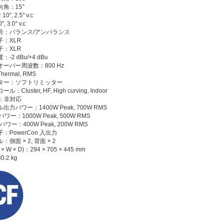
角：15°
'', 2.5'' v.c
 3.0'' v.c
号：バランス/アンバランス
：XLR
：XLR
-2 dBu/+4 dBu
ーバー周波数：800 Hz
ermal, RMS
ター：ソフトリミッター
Cluster, HF, High curving, Indoor
t：非対応
力パワー：1400W Peak, 700W RMS
ー：1000W Peak, 500W RMS
ー：400W Peak, 200W RMS
：PowerCon 入出力
側面 × 2, 背面 × 2
 W × D)：294 × 705 × 445 mm
.2 kg